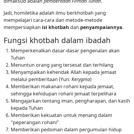
dimaksud adalah
pemberitaan Firman Tuhan
.
Jadi, homiletika adalah ilmu berkhotbah yang
mempelajari cara-cara dan metode-metode
mempersiapkan
isi khotbah
dan
penyampaiannya
.
Fungsi khotbah dalam ibadah
Memperkenalkan dasar-dasar pengenalan akan
Tuhan
Menuntun orang yang tersesat dan terhilang
Menyampaikan kehendak Allah kepada jemaat
melalui pemberitaan (Yun:
Kerygma
)
Memberikan makanan rohani kepada jemaat,
sehingga kehidupan rohani jemaat terpelihara
Mengajarkan tentang iman, pengharapan, dan kasih
kepada Tuhan
Memberikan kekuatan untuk menang dalam
"peperangan rohani"
Memberikan pedoman dalam pergumulan hidup