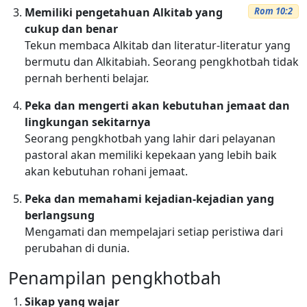
Memiliki pengetahuan Alkitab yang
Rom 10:2
cukup dan benar
Tekun membaca Alkitab dan literatur-literatur yang
bermutu dan Alkitabiah. Seorang pengkhotbah tidak
pernah berhenti belajar.
Peka dan mengerti akan kebutuhan jemaat dan
lingkungan sekitarnya
Seorang pengkhotbah yang lahir dari pelayanan
pastoral akan memiliki kepekaan yang lebih baik
akan kebutuhan rohani jemaat.
Peka dan memahami kejadian-kejadian yang
berlangsung
Mengamati dan mempelajari setiap peristiwa dari
perubahan di dunia.
Penampilan pengkhotbah
Sikap yang wajar