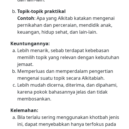
Topik-topik praktikal
Contoh
: Apa yang Alkitab katakan mengenai
pernikahan dan perceraian, mendidik anak,
keuangan, hidup sehat, dan lain-lain.
Keuntungannya:
Lebih menarik, sebab terdapat kebebasan
memilih topik yang relevan dengan kebutuhan
jemaat.
Memperluas dan memperdalam pengertian
mengenai suatu topik secara Alkitabiah.
Lebih mudah dicerna, diterima, dan dipahami,
karena pokok bahasannya jelas dan tidak
membosankan.
Kelemahan:
Bila terlalu sering menggunakan khotbah jenis
ini, dapat menyebabkan hanya terfokus pada