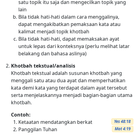
satu topik itu saja dan mengecilkan topik yang
lain
Bila tidak hati-hati dalam cara menggalinya,
dapat mengakibatkan pemaksaan kata atau
kalimat menjadi topik khotbah
Bila tidak hati-hati, dapat memaksakan ayat
untuk lepas dari konteksnya (perlu melihat latar
belakang dan bahasa aslinya)
Khotbah tekstual/analisis
Khotbah tekstual adalah susunan khotbah yang
menggali satu atau dua ayat dan memperhatikan
kata demi kata yang terdapat dalam ayat tersebut
serta menjelaskannya menjadi bagian-bagian utama
khotbah.
Contoh:
Ketaatan mendatangkan berkat
Yes 48:18
Panggilan Tuhan
Mat 4:19