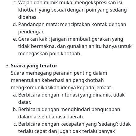
Wajah dan mimik muka: mengekspresikan isi
khotbah yang sesuai dengan poin yang sedang
dibahas.
Pandangan mata: menciptakan kontak dengan
pendengar.
Gerakan kaki: jangan membuat gerakan yang
tidak bermakna, dan gunakanlah itu hanya untuk
menegaskan poin khotbah.
Suara yang teratur
Suara memegang peranan penting dalam
menentukan keberhasilan pengkhotbah
mengkomunikasikan idenya kepada jemaat.
Berbicara dengan intonasi yang dinamis, tidak
datar.
Berbicara dengan menghindari pengucapan
dalam aksen bahasa daerah.
Berbicara dengan kecepatan yang ‘sedang’; tidak
terlalu cepat dan juga tidak terlalu banyak