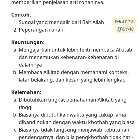
memberikan penjelasan arti rohaninya.
Contoh
:
Sungai yang mengalir dari Bait Allah
Yeh 47:1-2
Peperangan rohani
Ef 6:1-10
Keuntungan:
Mengajarkan untuk lebih teliti membaca Alkitab
dan menemukan kebenaran-kebenaran di
dalamnya
Membaca Alkitab dengan memahami konteks,
latar belakang, dan kesan yang lebih lengkap
Kelemahan:
Dibutuhkan tingkat pemahaman Alkitab yang
tinggi
Biasanya dibutuhkan waktu yang cukup lama
dibandingkan dengan waktu khotbah yang biasa
Biasanya tidak langsung menjawab kebutuhan
pendengarnya, dan bila pengkhotbah tidak hati-