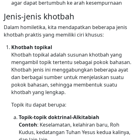
agar dapat bertumbuh ke arah kesempurnaan
Jenis-jenis khotbah
Dalam homiletika, kita mendapatkan beberapa jenis
khotbah praktis yang memiliki ciri khusus:
Khotbah topikal
Khotbah topikal adalah susunan khotbah yang
mengambil topik tertentu sebagai pokok bahasan.
Khotbah jenis ini menggabungkan beberapa ayat
dan berbagai sumber untuk menjelaskan suatu
pokok bahasan, sehingga membentuk suatu
khotbah yang lengkap.
Topik itu dapat berupa:
Topik-topik doktrinal-Alkitabiah
Contoh
: Keselamatan, kelahiran baru, Roh
Kudus, kedatangan Tuhan Yesus kedua kalinya,
dan lain-lain.