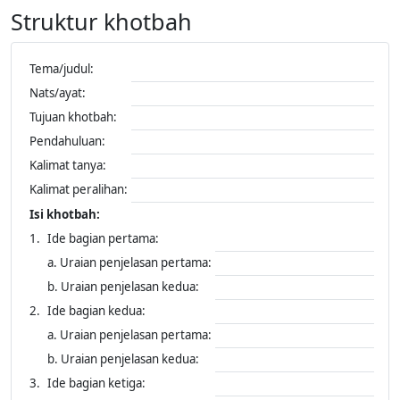
Struktur khotbah
Tema/judul:
Nats/ayat:
Tujuan khotbah:
Pendahuluan:
Kalimat tanya:
Kalimat peralihan:
Isi khotbah:
1.
Ide bagian pertama:
a. Uraian penjelasan pertama:
b. Uraian penjelasan kedua:
2.
Ide bagian kedua:
a. Uraian penjelasan pertama:
b. Uraian penjelasan kedua:
3.
Ide bagian ketiga: