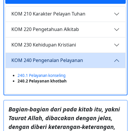
KOM 210 Karakter Pelayan Tuhan
KOM 220 Pengetahuan Alkitab
KOM 230 Kehidupan Kristiani
KOM 240 Pengenalan Pelayanan
240.1 Pelayanan konseling
240.2 Pelayanan khotbah
Bagian-bagian dari pada kitab itu, yakni
Taurat Allah, dibacakan dengan jelas,
dengan diberi keterangan-keterangan,