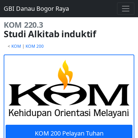
GBI Danau Bogor Raya
KOM 220.3
Studi Alkitab induktif
<
KOM
|
KOM 200
KOM 200 Pelayan Tuhan