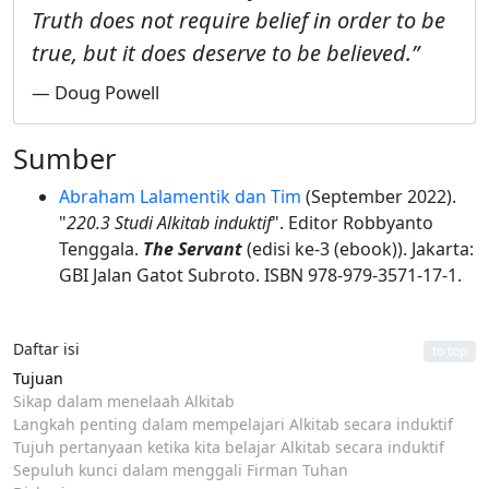
Truth does not require belief in order to be
true, but it does deserve to be believed.”
— Doug Powell
Sumber
Abraham Lalamentik dan Tim
(September 2022).
"
220.3 Studi Alkitab induktif
". Editor Robbyanto
Tenggala.
The Servant
(edisi ke-3 (ebook)). Jakarta:
GBI Jalan Gatot Subroto. ISBN 978-979-3571-17-1.
Daftar isi
to top
Tujuan
Sikap dalam menelaah Alkitab
Langkah penting dalam mempelajari Alkitab secara induktif
Tujuh pertanyaan ketika kita belajar Alkitab secara induktif
Sepuluh kunci dalam menggali Firman Tuhan