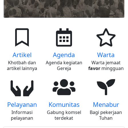
Artikel
Agenda
Warta
Khotbah dan
Agenda kegiatan
Warta jemaat
artikel lainnya
Gereja
favor
mingguan
Pelayanan
Komunitas
Menabur
Informasi
Gabung komsel
Bagi pekerjaan
pelayanan
terdekat
Tuhan