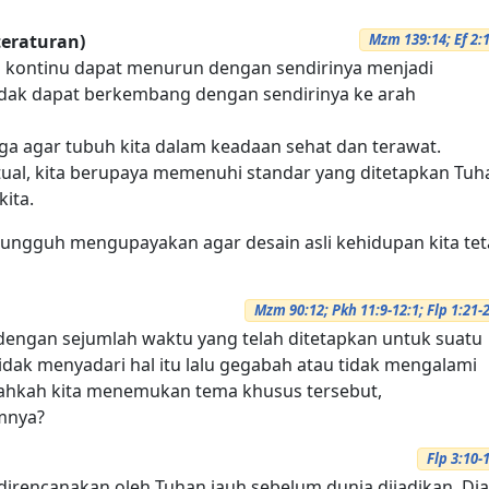
teraturan)
Mzm 139:14; Ef 2:
ra kontinu dapat menurun dengan sendirinya menjadi
idak dapat berkembang dengan sendirinya ke arah
aga agar tubuh kita dalam keadaan sehat dan terawat.
tual, kita berupaya memenuhi standar yang ditetapkan Tuh
ita.
ungguh mengupayakan agar desain asli kehidupan kita te
Mzm 90:12; Pkh 11:9-12:1; Flp 1:21-
dengan sejumlah waktu yang telah ditetapkan untuk suatu
idak menyadari hal itu lalu gegabah atau tidak mengalami
ahkah kita menemukan tema khusus tersebut,
mnya?
Flp 3:10-
 direncanakan oleh Tuhan jauh sebelum dunia dijadikan. Dia