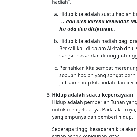
hadiah".
Hidup kita adalah suatu hadiah ba
"
...dan oleh karena kehendak-M
itu ada dan diciptakan.
"
Hidup kita adalah hadiah bagi ora
Berkali-kali di dalam Alkitab di
sangat besar dan ditunggu-tung
Pernahkan kita sempat merenun
sebuah hadiah yang sangat bernila
Jadikan hidup kita indah dan ber
Hidup adalah suatu kepercayaan
Hidup adalah pemberian Tuhan yang
untuk mengelolanya. Pada akhirnya
yang empunya dan pemberi hidup.
Seberapa tinggi kesadaran kita ak
setiap aspek kehidupan kita?