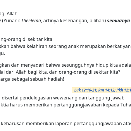
gi Allah
u
(Yunani:
Theelema
, artinya kesenangan, pilihan)
semuanya
ng-orang di sekitar kita
tuliskan bahwa kelahiran seorang anak merupakan berkat ya
gu.
gkan dan menyadari bahwa sesungguhnya hidup kita adal
i dari Allah bagi kita, dan orang-orang di sekitar kita?
harga sebagai sebuah hadiah!
Luk 12:16-21; Rm 14:12; Pkh 12:
 disertai pendelegasian wewenang dan tanggung jawab
, ktia harus memberikan pertanggungjawaban kepada Tuh
an keharusan memberikan laporan pertanggungjawaban ata