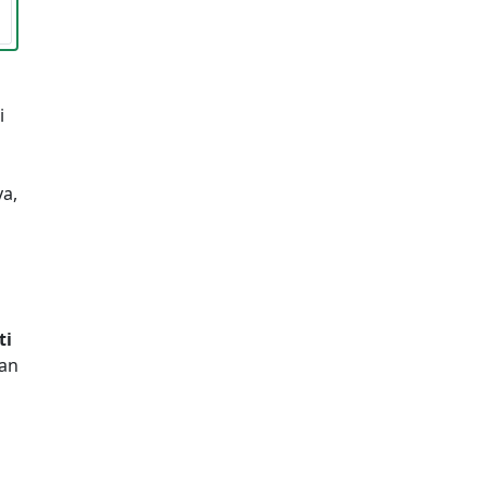
i
a,
ti
dan