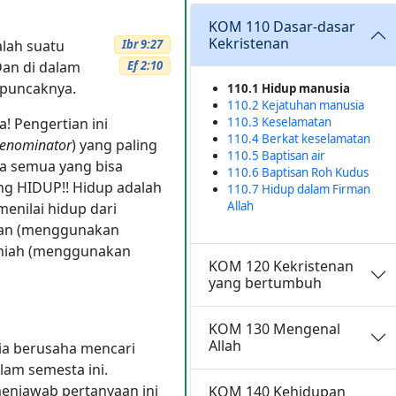
KOM 110 Dasar-dasar
Kekristenan
lah suatu
Ibr 9:27
an di dalam
Ef 2:10
k puncaknya.
110.1 Hidup manusia
110.2 Kejatuhan manusia
a! Pengertian ini
110.3 Keselamatan
110.4 Berkat keselamatan
enominator
) yang paling
110.5 Baptisan air
ta semua yang bisa
110.6 Baptisan Roh Kudus
ng HIDUP!! Hidup adalah
110.7 Hidup dalam Firman
Allah
menilai hidup dari
huan (menggunakan
tiniah (menggunakan
KOM 120 Kekristenan
yang bertumbuh
KOM 130 Mengenal
Allah
a berusaha mencari
lam semesta ini.
menjawab pertanyaan ini
KOM 140 Kehidupan