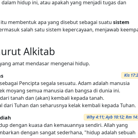
di dalam hidup ini, atau apakah yang menjadi tugas dan
itu membentuk apa yang disebut sebagai suatu
sistem
g termasuk salah satu sistem kepercayaan, menjawab keemp
rut Alkitab
l yang amat mendasar mengenai hidup.
as
Kis 17:
h sebagai Pencipta segala sesuatu. Adam adalah manusia
enek moyang semua manusia dan bangsa di dunia ini.
l dari tanah dan (akan) kembali kepada tanah.
asal dari Tuhan dan seharusnya kelak kembali kepada Tuhan.
diah
Why 4:11; Ayb 10:12; Rm 14
dup dengan kuasa dan kemauannya sendiri. Allah yang
mbarkan dengan sangat sederhana, "hidup adalah sebuah