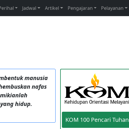
Perihal
Jadwal
Artikel
Pengajaran
Pelayanan
embentuk manusia
ghembuskan nafas
emikianlah
 yang hidup.
KOM 100 Pencari Tuhan