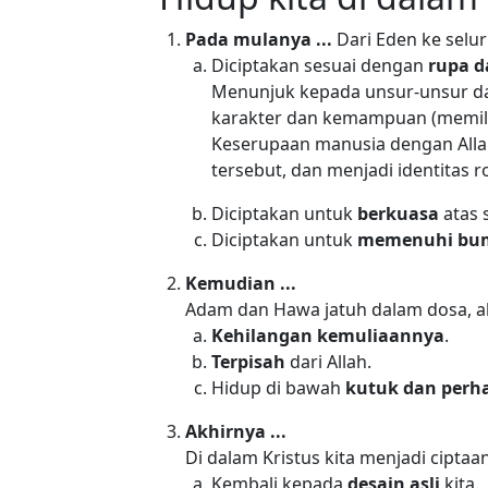
Pada mulanya ...
Dari Eden ke selu
Diciptakan sesuai dengan
rupa d
Menunjuk kepada unsur-unsur dasa
karakter dan kemampuan (memilih,
Keserupaan manusia dengan Allah
tersebut, dan menjadi identitas 
Diciptakan untuk
berkuasa
atas s
Diciptakan untuk
memenuhi bu
Kemudian ...
Adam dan Hawa jatuh dalam dosa, a
Kehilangan kemuliaannya
.
Terpisah
dari Allah.
Hidup di bawah
kutuk dan per
Akhirnya ...
Di dalam Kristus kita menjadi ciptaa
Kembali kepada
desain asli
kita.