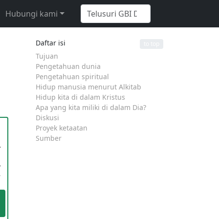
Hubungi kami
Daftar isi
to top
Tujuan
Pengetahuan dunia
Pengetahuan spiritual
Hidup manusia menurut Alkitab
Hidup kita di dalam Kristus
Apa yang kita miliki di dalam Dia?
Diskusi
Proyek ketaatan
Sumber