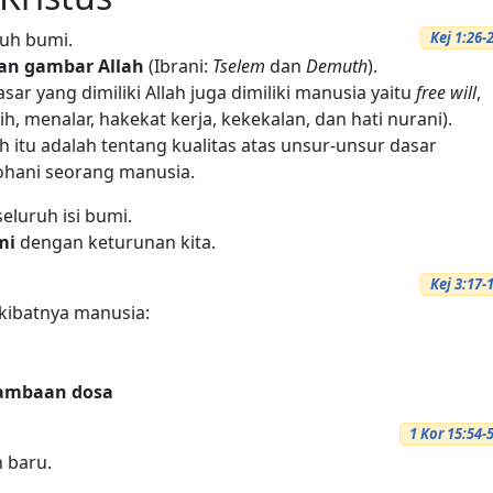
ruh bumi.
Kej 1:26-
an gambar Allah
(Ibrani:
Tselem
dan
Demuth
).
r yang dimiliki Allah juga dimiliki manusia yaitu
free will
,
 menalar, hakekat kerja, kekekalan, dan hati nurani).
 itu adalah tentang kualitas atas unsur-unsur dasar
rohani seorang manusia.
eluruh isi bumi.
mi
dengan keturunan kita.
Kej 3:17-
kibatnya manusia:
hambaan dosa
1 Kor 15:54-
n baru.