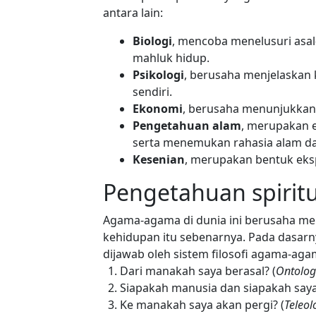
antara lain:
Biologi
, mencoba menelusuri asa
mahluk hidup.
Psikologi
, berusaha menjelaskan
sendiri.
Ekonomi
, berusaha menunjukkan
Pengetahuan alam
, merupakan e
serta menemukan rahasia alam d
Kesenian
, merupakan bentuk eks
Pengetahuan spiritu
Agama-agama di dunia ini berusaha men
kehidupan itu sebenarnya. Pada dasar
dijawab oleh sistem filosofi agama-agama
Dari manakah saya berasal? (
Ontolog
Siapakah manusia dan siapakah saya
Ke manakah saya akan pergi? (
Teleol