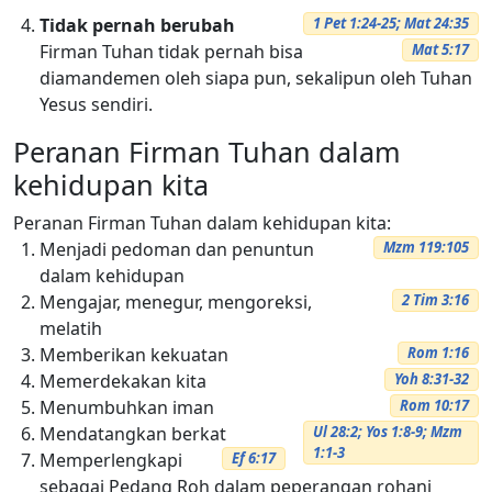
Tidak pernah berubah
1 Pet 1:24-25; Mat 24:35
Firman Tuhan tidak pernah bisa
Mat 5:17
diamandemen oleh siapa pun, sekalipun oleh Tuhan
Yesus sendiri.
Peranan Firman Tuhan dalam
kehidupan kita
Peranan Firman Tuhan dalam kehidupan kita:
Menjadi pedoman dan penuntun
Mzm 119:105
dalam kehidupan
Mengajar, menegur, mengoreksi,
2 Tim 3:16
melatih
Memberikan kekuatan
Rom 1:16
Memerdekakan kita
Yoh 8:31-32
Menumbuhkan iman
Rom 10:17
Mendatangkan berkat
Ul 28:2; Yos 1:8-9; Mzm
1:1-3
Memperlengkapi
Ef 6:17
sebagai Pedang Roh dalam peperangan rohani