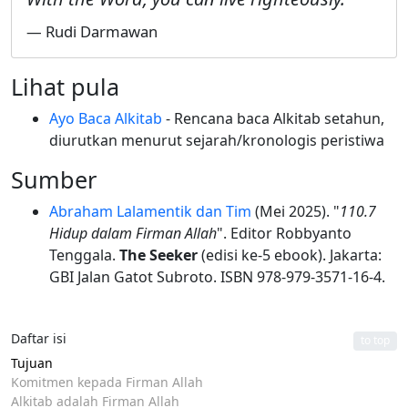
— Rudi Darmawan
Lihat pula
Ayo Baca Alkitab
- Rencana baca Alkitab setahun,
diurutkan menurut sejarah/kronologis peristiwa
Sumber
Abraham Lalamentik dan Tim
(Mei 2025). "
110.7
Hidup dalam Firman Allah
". Editor Robbyanto
Tenggala.
The Seeker
(edisi ke-5 ebook). Jakarta:
GBI Jalan Gatot Subroto. ISBN 978-979-3571-16-4.
Daftar isi
to top
Tujuan
Komitmen kepada Firman Allah
Alkitab adalah Firman Allah