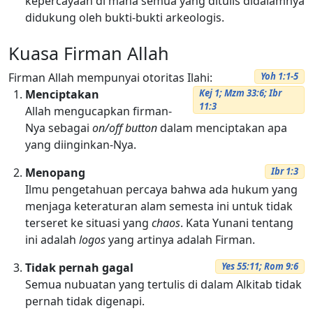
kepercayaan di mana semua yang ditulis didalamnya
didukung oleh bukti-bukti arkeologis.
Kuasa Firman Allah
Firman Allah mempunyai otoritas Ilahi:
Yoh 1:1-5
Menciptakan
Kej 1; Mzm 33:6; Ibr
11:3
Allah mengucapkan ﬁrman-
Nya sebagai
on/off button
dalam menciptakan apa
yang diinginkan-Nya.
Menopang
Ibr 1:3
Ilmu pengetahuan percaya bahwa ada hukum yang
menjaga keteraturan alam semesta ini untuk tidak
terseret ke situasi yang
chaos
. Kata Yunani tentang
ini adalah
logos
yang artinya adalah Firman.
Tidak pernah gagal
Yes 55:11; Rom 9:6
Semua nubuatan yang tertulis di dalam Alkitab tidak
pernah tidak digenapi.