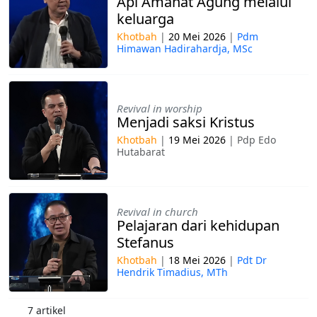
Api Amanat Agung melalui
keluarga
Khotbah
|
20 Mei 2026
|
Pdm
Himawan Hadirahardja, MSc
Revival in worship
Menjadi saksi Kristus
Khotbah
|
19 Mei 2026
|
Pdp Edo
Hutabarat
Revival in church
Pelajaran dari kehidupan
Stefanus
Khotbah
|
18 Mei 2026
|
Pdt Dr
Hendrik Timadius, MTh
7 artikel