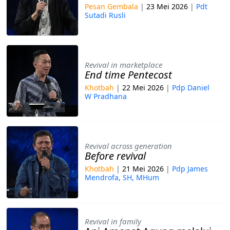
Pesan Gembala
|
23 Mei 2026
|
Pdt
Sutadi Rusli
Revival in marketplace
End time Pentecost
Khotbah
|
22 Mei 2026
|
Pdp Daniel
W Pradhana
Revival across generation
Before revival
Khotbah
|
21 Mei 2026
|
Pdp James
Mendrofa, SH, MHum
Revival in family