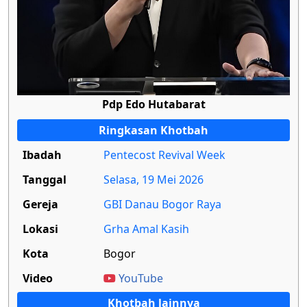
Pdp Edo Hutabarat
Ringkasan Khotbah
Ibadah
Pentecost Revival Week
Tanggal
Selasa, 19 Mei 2026
Gereja
GBI Danau Bogor Raya
Lokasi
Grha Amal Kasih
Kota
Bogor
Video
YouTube
Khotbah lainnya