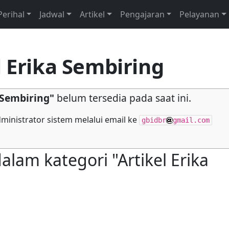
Perihal
Jadwal
Artikel
Pengajaran
Pelayanan
l Erika Sembiring
 Sembiring"
belum tersedia pada saat ini.
inistrator sistem melalui email ke
gbidbr
gmail.com
am kategori "Artikel Erika