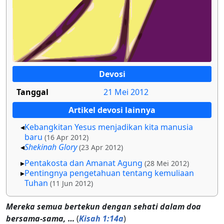
Devosi
Tanggal
21 Mei 2012
Artikel devosi lainnya
Kebangkitan Yesus menjadikan kita manusia
baru
(16 Apr 2012)
Shekinah Glory
(23 Apr 2012)
Pentakosta dan Amanat Agung
(28 Mei 2012)
Pentingnya pengetahuan tentang kemuliaan
Tuhan
(11 Jun 2012)
Mereka semua bertekun dengan sehati dalam doa
bersama-sama, …
(
Kisah 1:14a
)