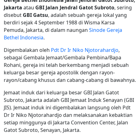
Gereja Bethel Indonesia Jalan Jendral Gatot Subroto,
Jakarta
atau
GBI Jalan Jendral Gatot Subroto
, sering
disebut
GBI Gatsu
, adalah sebuah gereja lokal yang
berdiri sejak 4 September 1988 di Wisma Karsa
Pemuda, Jakarta, di dalam naungan
Sinode Gereja
Bethel Indonesia
.
Digembalakan oleh
Pdt Dr Ir Niko Njotorahardjo
,
sebagai Gembala Jemaat/Gembala Pembina/Bapa
Rohani, gereja ini telah berkembang menjadi sebuah
keluarga besar gereja apostolik dengan rayon-
rayon/cabang khusus dan cabang-cabang di bawahnya.
Jemaat induk dari keluarga besar GBI Jalan Gatot
Subroto, Jakarta adalah GBI Jemaat Induk Senayan (GBI
JIS). Jemaat induk ini digembalakan langsung oleh Pdt
Dr Ir Niko Njotorahardjo dan melaksanakan kebaktian
setiap minggunya di Jakarta Convention Center, Jalan
Gatot Subroto, Senayan, Jakarta.