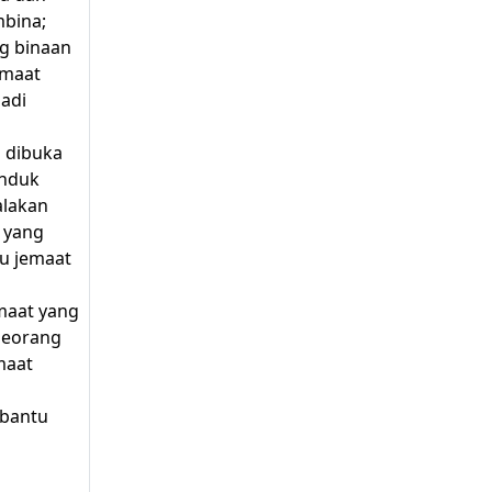
mbina;
g binaan
emaat
adi
g dibuka
induk
alakan
 yang
au jemaat
maat yang
seorang
maat
mbantu