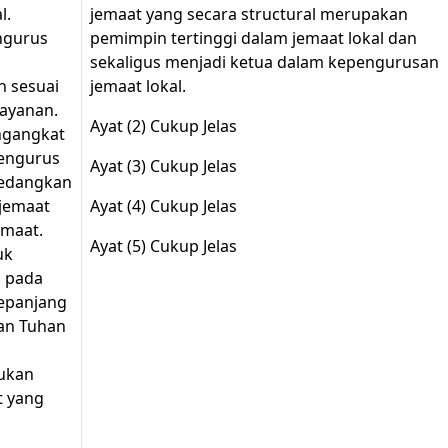
l.
jemaat yang secara structural merupakan
ngurus
pemimpin tertinggi dalam jemaat lokal dan
g
sekaligus menjadi ketua dalam kepengurusan
 sesuai
jemaat lokal.
ayanan.
Ayat (2) Cukup Jelas
ngangkat
engurus
Ayat (3) Cukup Jelas
sedangkan
jemaat
Ayat (4) Cukup Jelas
emaat.
Ayat (5) Cukup Jelas
uk
n pada
sepanjang
an Tuhan
ukan
t yang