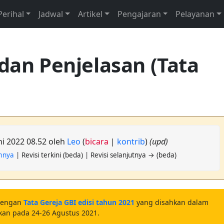
Perihal
Jadwal
Artikel
Pengajaran
Pelayanan
 dan Penjelasan (Tata
uni 2022 08.52 oleh
Leo
(
bicara
|
kontrib
)
(upd)
umnya
| Revisi terkini (beda) | Revisi selanjutnya → (beda)
dengan
Tata Gereja GBI edisi tahun 2021
yang disahkan dalam
akan pada 24-26 Agustus 2021.