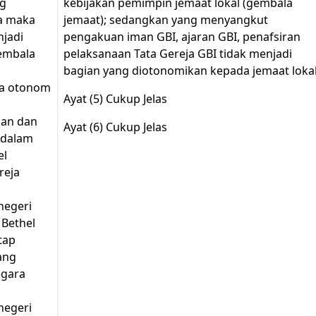
ng
kebijakan pemimpin jemaat lokal (gembala
ta maka
jemaat); sedangkan yang menyangkut
njadi
pengakuan iman GBI, ajaran GBI, penafsiran
gembala
pelaksanaan Tata Gereja GBI tidak menjadi
bagian yang diotonomikan kepada jemaat lokal
ra otonom
Ayat (5) Cukup Jelas
san dan
Ayat (6) Cukup Jelas
 dalam
el
reja
negeri
 Bethel
tap
ang
egara
negeri