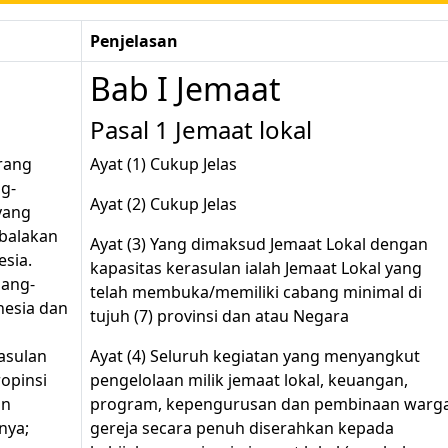
Penjelasan
Bab I Jemaat
Pasal 1 Jemaat lokal
orang
Ayat (1) Cukup Jelas
ng-
Ayat (2) Cukup Jelas
yang
mbalakan
Ayat (3) Yang dimaksud Jemaat Lokal dengan
esia.
kapasitas kerasulan ialah Jemaat Lokal yang
bang-
telah membuka/memiliki cabang minimal di
nesia dan
tujuh (7) provinsi dan atau Negara
asulan
Ayat (4) Seluruh kegiatan yang menyangkut
opinsi
pengelolaan milik jemaat lokal, keuangan,
an
program, kepengurusan dan pembinaan warg
nya;
gereja secara penuh diserahkan kepada