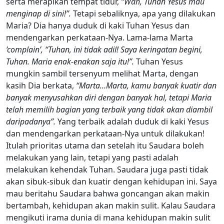
serta merapikan tempat tidur,
“Wah, Tuhan Yesus mau
menginap di sini!”.
Tetapi sebaliknya, apa yang dilakukan
Maria? Dia hanya duduk di kaki Tuhan Yesus dan
mendengarkan perkataan-Nya. Lama-lama Marta
‘complain’,
“Tuhan, ini tidak adil! Saya keringatan begini,
Tuhan. Maria enak-enakan saja itu!”.
Tuhan Yesus
mungkin sambil tersenyum melihat Marta, dengan
kasih Dia berkata,
“Marta…Marta, kamu banyak kuatir dan
banyak menyusahkan diri dengan banyak hal, tetapi Maria
telah memilih bagian yang terbaik yang tidak akan diambil
daripadanya”.
Yang terbaik adalah duduk di kaki Yesus
dan mendengarkan perkataan-Nya untuk dilakukan!
Itulah prioritas utama dan setelah itu Saudara boleh
melakukan yang lain, tetapi yang pasti adalah
melakukan kehendak Tuhan. Saudara juga pasti tidak
akan sibuk-sibuk dan kuatir dengan kehidupan ini. Saya
mau beritahu Saudara bahwa goncangan akan makin
bertambah, kehidupan akan makin sulit. Kalau Saudara
mengikuti irama dunia di mana kehidupan makin sulit