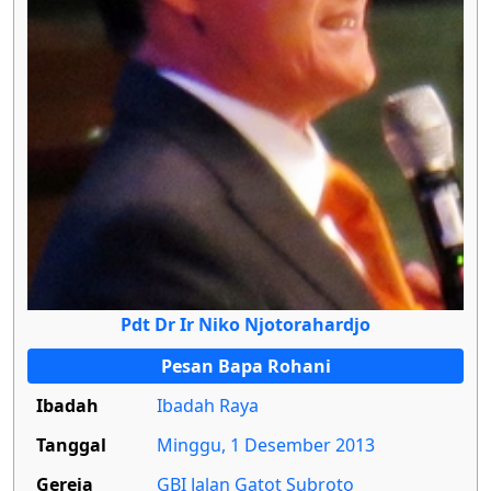
Pdt Dr Ir Niko Njotorahardjo
Pesan Bapa Rohani
Ibadah
Ibadah Raya
Tanggal
Minggu, 1 Desember 2013
Gereja
GBI Jalan Gatot Subroto