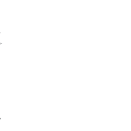
.
-
?