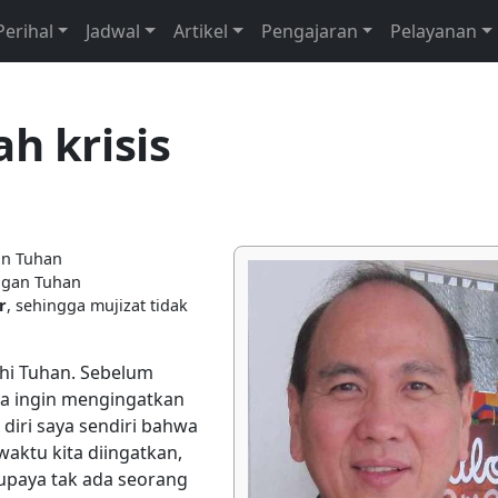
Perihal
Jadwal
Artikel
Pengajaran
Pelayanan
ah krisis
an Tuhan
engan Tuhan
r
, sehingga mujizat tidak
ihi Tuhan. Sebelum
a ingin mengingatkan
diri saya sendiri bahwa
waktu kita diingatkan,
supaya tak ada seorang