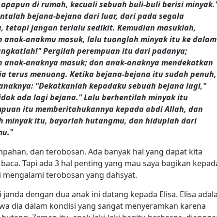
papun di rumah, kecuali sebuah buli-buli berisi minyak.
intalah bejana-bejana dari luar, dari pada segala
 tetapi jangan terlalu sedikit. Kemudian masuklah,
n anak-anakmu masuk, lalu tuanglah minyak itu ke dalam
ngkatlah!" Pergilah perempuan itu dari padanya;
dan anak-anaknya masuk; dan anak-anaknya mendekatkan
a terus menuang. Ketika bejana-bejana itu sudah penuh,
anaknya: "Dekatkanlah kepadaku sebuah bejana lagi,"
dak ada lagi bejana." Lalu berhentilah minyak itu
mpuan itu memberitahukannya kepada abdi Allah, dan
lah minyak itu, bayarlah hutangmu, dan hiduplah dari
mu."
mpahan, dan terobosan. Ada banyak hal yang dapat kita
a baca. Tapi ada 3 hal penting yang mau saya bagikan kepad
i mengalami terobosan yang dahsyat.
i janda dengan dua anak ini datang kepada Elisa. Elisa adal
hwa dia dalam kondisi yang sangat menyeramkan karena