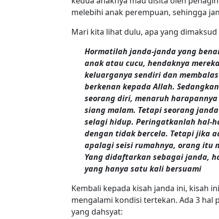
kedua anaknya mau disita oleh penagih 
melebihi anak perempuan, sehingga jand
Mari kita lihat dulu, apa yang dimaksu
Hormatilah janda-janda yang benar
anak atau cucu, hendaknya mereka
keluarganya sendiri dan membalas 
berkenan kepada Allah. Sedangkan
seorang diri, menaruh harapannya
siang malam.
Tetapi seorang janda
selagi hidup. Peringatkanlah hal-h
dengan tidak bercela. Tetapi jika
apalagi seisi rumahnya, orang itu 
Yang didaftarkan sebagai janda, h
yang hanya satu kali bersuami
Kembali kepada kisah janda ini, kisah
mengalami kondisi tertekan. Ada 3 hal
yang dahsyat: