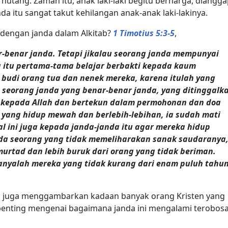
hutang. Zaman itu, anak laki-laki begitu berharga, diangg
a itu sangat takut kehilangan anak-anak laki-lakinya.
d dengan janda dalam Alkitab?
1 Timotius 5:3-5
,
-benar janda. Tetapi jikalau seorang janda mempunyai
 itu pertama-tama belajar berbakti kepada kaum
budi orang tua dan nenek mereka, karena itulah yang
 seorang janda yang benar-benar janda, yang ditinggalk
 kepada Allah dan bertekun dalam permohonan dan doa
 yang hidup mewah dan berlebih-lebihan, ia sudah mati
al ini juga kepada janda-janda itu agar mereka hidup
 ada seorang yang tidak memeliharakan sanak saudaranya
murtad dan lebih buruk dari orang yang tidak beriman.
anyalah mereka yang tidak kurang dari enam puluh tahun
 ini juga menggambarkan kadaan banyak orang Kristen yang
 penting mengenai bagaimana janda ini mengalami terobos