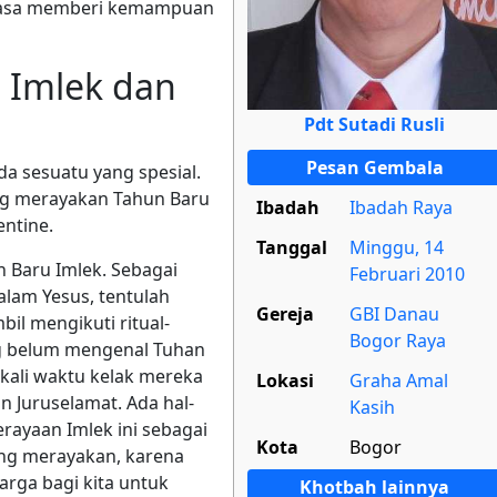
tiasa memberi kemampuan
 Imlek dan
Pdt Sutadi Rusli
Pesan Gembala
da sesuatu yang spesial.
ang merayakan Tahun Baru
Ibadah
Ibadah Raya
entine.
Tanggal
Minggu, 14
 Baru Imlek. Sebagai
Februari 2010
alam Yesus, tentulah
Gereja
GBI Danau
il mengikuti ritual-
Bogor Raya
ng belum mengenal Tuhan
ekali waktu kelak mereka
Lokasi
Graha Amal
 Juruselamat. Ada hal-
Kasih
erayaan Imlek ini sebagai
Kota
Bogor
ng merayakan, karena
arga bagi kita untuk
Khotbah lainnya