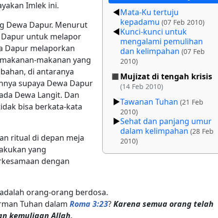
akan Imlek ini.
Mata-Ku tertuju
kepadamu
(07 Feb 2010)
ang Dewa Dapur. Menurut
Kunci-kunci untuk
 Dapur untuk melapor
mengalami pemulihan
wa Dapur melaporkan
dan kelimpahan
(07 Feb
i makanan-makanan yang
2010)
bahan, di antaranya
Mujizat di tengah krisis
annya supaya Dewa Dapur
(14 Feb 2010)
ada Dewa Langit. Dan
Tawanan Tuhan
(21 Feb
idak bisa berkata-kata
2010)
Sehat dan panjang umur
dalam kelimpahan
(28 Feb
 ritual di depan meja
2010)
lakukan yang
erkesamaan dengan
dalah orang-orang berdosa.
irman Tuhan dalam
Roma 3:23
?
Karena semua orang telah
an kemuliaan Allah,