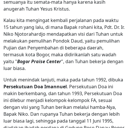
semuanya itu semata-mata hanya karena kasih
anugerah Tuhan Yesus Kristus.
Kalau kita mengingat kembali perjalanan pada waktu
15 tahun yang lalu, di mana Bapak rohani kita, Pdt. Dr. Ir.
Niko Njotorahardjo mendapatkan visi dari Tuhan untuk
melakukan pemulihan Pondok Daud, yaitu pemulihan
Pujian dan Penyembahan di beberapa daerah,
termasuk kota Bogor, maka didirikanlah satu wadah
yaitu "
Bogor Praise Center
", dan Tuhan bekerja dengan
luar biasa.
Untuk menindak lanjuti, maka pada tahun 1992, dibuka
Persekutuan Doa Imannuel
. Persekutuan Doa ini
makin berkembang, dan tahun 1993, Persekutuan Doa
ini dilebur menjadi kelompok-kelompok FA, sesuai
dengan visi yang Tuhan berikan melalui hamba-Nya,
Bapak Niko. Dan rupanya Tuhan bekerja dengan lebih
luar biasa lagi, sehingga pada tanggal 11 Juni 1995,
diadakan ibadah perdana di Gedung Poso Danau Bogor