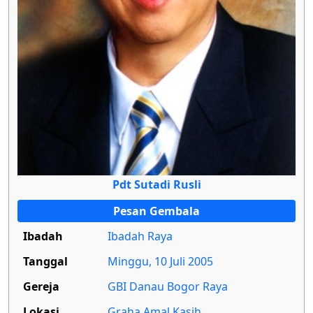
Pdt Sutadi Rusli
Pesan Gembala
Ibadah
Ibadah Raya
Tanggal
Minggu, 10 Juli 2005
Gereja
GBI Danau Bogor Raya
Lokasi
Graha Amal Kasih