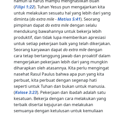
namun ia harus mampu menghasilkan buah
(
Filipi 1:22
). Tuhan Yesus pun mengajarkan kita
untuk melakukan sesuatu hal yang lebih dari yang
diminta (
do extra mile
-
Matius 5:41
). Seorang
pimpinan dapat
do extra mile
dengan selalu
mendukung bawahannya untuk bekerja lebih
produktif, dan tidak lupa memberikan apresiasi
untuk setiap pekerjaan baik yang telah dikerjakan.
Seorang karyawan dapat
do extra mile
dengan
cara tetap bertanggung jawab dan proaktif dalam
mengerjakan pekerjaan lebih dari yang mungkin
diharapkan oleh atasannya. Kita perlu mengingat
nasehat Rasul Paulus bahwa apa pun yang kita
perbuat, kita perbuat dengan segenap hati
seperti untuk Tuhan dan bukan untuk manusia.
(
Kolose 3:23
). Pekerjaan dan ibadah adalah satu
kesatuan. Bekerja dengan cara melakukan yang
terbaik disertai kejujuran dan melakukan
semuanya dengan ketulusan untuk kemuliaan