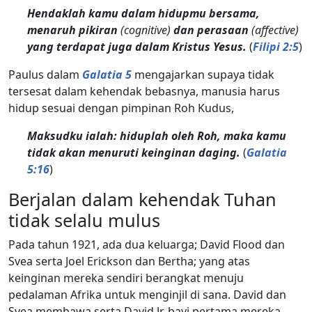
Hendaklah kamu dalam hidupmu bersama,
menaruh pikiran
(cognitive)
dan perasaan
(affective)
yang terdapat juga dalam Kristus Yesus.
(
Filipi 2:5
)
Paulus dalam
Galatia 5
mengajarkan supaya tidak
tersesat dalam kehendak bebasnya, manusia harus
hidup sesuai dengan pimpinan Roh Kudus,
Maksudku ialah: hiduplah oleh Roh, maka kamu
tidak akan menuruti keinginan daging.
(
Galatia
5:16
)
Berjalan dalam kehendak Tuhan
tidak selalu mulus
Pada tahun 1921, ada dua keluarga; David Flood dan
Svea serta Joel Erickson dan Bertha; yang atas
keinginan mereka sendiri berangkat menuju
pedalaman Afrika untuk menginjil di sana. David dan
Svea membawa serta David Jr, bayi pertama mereka