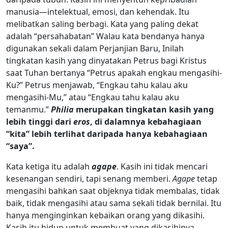
manusia—intelektual, emosi, dan kehendak. Itu
melibatkan saling berbagi. Kata yang paling dekat
adalah “persahabatan” Walau kata bendanya hanya
digunakan sekali dalam Perjanjian Baru, Inilah
tingkatan kasih yang dinyatakan Petrus bagi Kristus
saat Tuhan bertanya “Petrus apakah engkau mengasihi-
Ku?” Petrus menjawab, “Engkau tahu kalau aku
mengasihi-Mu,” atau “Engkau tahu kalau aku
temanmu.”
Philia
merupakan tingkatan kasih yang
lebih tinggi dari
eros
, di dalamnya kebahagiaan
“kita” lebih terlihat daripada hanya kebahagiaan
“saya”.
Kata ketiga itu adalah
agape
. Kasih ini tidak mencari
kesenangan sendiri, tapi senang memberi.
Agape
tetap
mengasihi bahkan saat objeknya tidak membalas, tidak
baik, tidak mengasihi atau sama sekali tidak bernilai. Itu
hanya menginginkan kebaikan orang yang dikasihi.
Kasih itu hidup untuk membuat yang dikasihinya