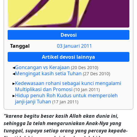
Devosi
Tanggal
03 Januari 2011
Artikel devosi lainnya
Goncangan vs Kerajaan
(20 Des 2010)
Mengingat kasih setia Tuhan
(27 Des 2010)
Kedewasaan rohani sebagai kunci mengalami
Multiplikasi dan Promosi
(10 Jan 2011)
Hidup penuh Roh Kudus untuk memperoleh
janji-janji Tuhan
(17 Jan 2011)
"karena begitu besar kasih Allah akan dunia ini,
sehingga Ia telah mengaruniakan Anak-Nya yang
tunggal, supaya setiap orang yang percaya kepada-