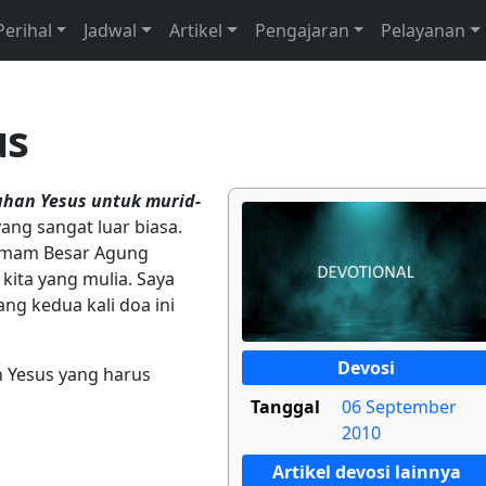
Perihal
Jadwal
Artikel
Pengajaran
Pelayanan
us
uhan Yesus untuk murid-
yang sangat luar biasa.
 Imam Besar Agung
kita yang mulia. Saya
ng kedua kali doa ini
Devosi
n Yesus yang harus
Tanggal
06 September
2010
Artikel devosi lainnya