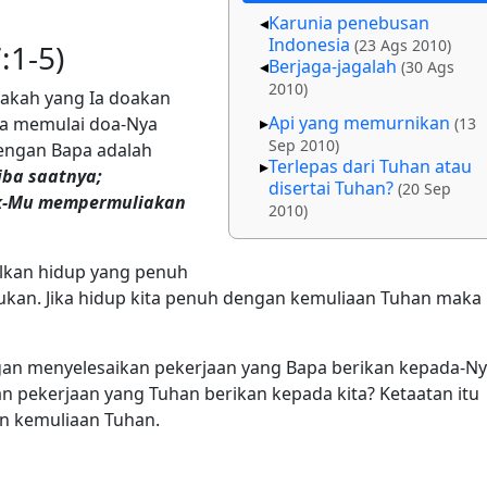
Karunia penebusan
Indonesia
(23 Ags 2010)
:1-5)
Berjaga-jagalah
(30 Ags
2010)
pakah yang Ia doakan
Api yang memurnikan
 Ia memulai doa-Nya
(13
Sep 2010)
engan Bapa adalah
Terlepas dari Tuhan atau
iba saatnya;
disertai Tuhan?
(20 Sep
ak-Mu mempermuliakan
2010)
lkan hidup yang penuh
lukan. Jika hidup kita penuh dengan kemuliaan Tuhan maka
an menyelesaikan pekerjaan yang Bapa berikan kepada-N
an pekerjaan yang Tuhan berikan kepada kita? Ketaatan itu
an kemuliaan Tuhan.