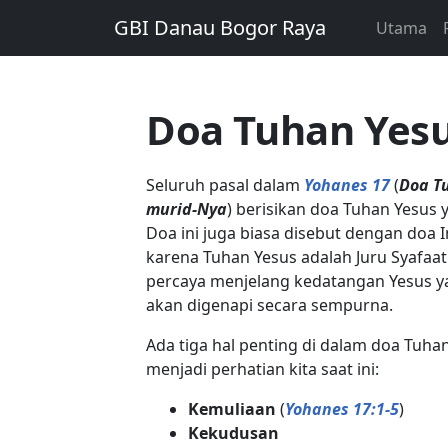
GBI Danau Bogor Raya
Utama
Doa Tuhan Yes
Seluruh pasal dalam
Yohanes 17
(
Doa T
murid-Nya
) berisikan doa Tuhan Yesus 
Doa ini juga biasa disebut dengan doa
karena Tuhan Yesus adalah Juru Syafaat 
percaya menjelang kedatangan Yesus ya
akan digenapi secara sempurna.
Ada tiga hal penting di dalam doa Tuha
menjadi perhatian kita saat ini:
Kemuliaan
(
Yohanes 17:1-5
)
Kekudusan