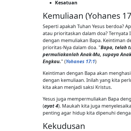
Kesatuan
Kemuliaan (Yohanes 17
Seperti apakah Tuhan Yesus berdoa? A
atau prioritaskan dalam doa? Ternyata
dengan memuliakan Bapa. Keintiman d
prioritas-Nya dalam doa. "
Bapa, telah t
permuliakanlah Anak-Mu, supaya An
Engkau.
" (
Yohanes 17:1
)
Keintiman dengan Bapa akan menghasi
dengan kemuliaan. Inilah yang kita per
kita akan menjadi saksi Kristus.
Yesus juga mempermuliakan Bapa deng
(
ayat 4
). Maukah kita juga menyelesaik
penting agar hidup kita dipenuhi deng
Kekudusan