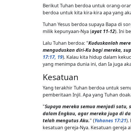
Berikut Tuhan berdoa untuk orang-oran
berdoa untuk kita kira-kira apa yang a
Tuhan Yesus berdoa supaya Bapa di sor
milik kepunyaan-Nya (
ayat 11-12
). Ini 
Lalu Tuhan berdoa: "
Kuduskanlah mere
menguduskan diri-Ku bagi mereka, s
17:17, 19
). Kalau kita hidup dalam kek
yang menimpa dunia ini, dan Ia juga a
Kesatuan
Yang terakhir Tuhan berdoa untuk sem
pemberitaan Injil. Apa yang Tuhan doa
"
Supaya mereka semua menjadi satu, s
dalam Engkau, agar mereka juga di da
telah mengutus Aku.
" (
Yohanes 17:21
)
kesatuan gereja-Nya. Kesatuan gereja a