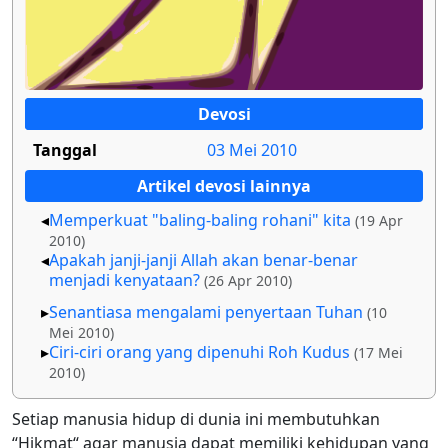
Devosi
Tanggal
03 Mei 2010
Artikel devosi lainnya
Memperkuat "baling-baling rohani" kita
(19 Apr
2010)
Apakah janji-janji Allah akan benar-benar
menjadi kenyataan?
(26 Apr 2010)
Senantiasa mengalami penyertaan Tuhan
(10
Mei 2010)
Ciri-ciri orang yang dipenuhi Roh Kudus
(17 Mei
2010)
Setiap manusia hidup di dunia ini membutuhkan
“Hikmat“ agar manusia dapat memiliki kehidupan yang