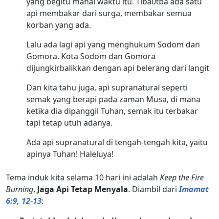
yang begitu mahal waktu itu. Tiba0tba ada satu
api membakar dari surga, membakar semua
korban yang ada.
Lalu ada lagi api yang menghukum Sodom dan
Gomora. Kota Sodom dan Gomora
dijungkirbalikkan dengan api belerang dari langit
Dan kita tahu juga, api supranatural seperti
semak yang berapi pada zaman Musa, di mana
ketika dia dipanggil Tuhan, semak itu terbakar
tapi tetap utuh adanya.
Ada api supranatural di tengah-tengah kita, yaitu
apinya Tuhan! Haleluya!
Tema induk kita selama 10 hari ini adalah
Keep the Fire
Burning
,
Jaga Api Tetap Menyala
. Diambil dari
Imamat
6:9, 12-13
: