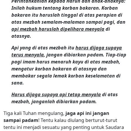
Perintahkanlah kepada Harun dan anak-anaknya:
Inilah hukum tentang korban bakaran. Korban
bakaran itu haruslah tinggal di atas perapian di
atas mezbah semalam-malaman sampai pagi, dan
api mezbah haruslah dipelihara menyala
di
atasnya.
Api yang di atas mezbah itu
harus dijaga supaya
terus menyala
, jangan dibiarkan padam. Tiap-tiap
pagi imam harus menaruh kayu di atas mezbah,
mengatur korban bakaran di atasnya dan
membakar segala lemak korban keselamatan di
sana.
Harus dijaga supaya api tetap menyala
di atas
mezbah, janganlah dibiarkan padam.
Tiga kali Tuhan mengulang,
jaga api ini jangan
sampai padam
! Tentu kalau diulang berturut-turut
tentu ini menjadi sesuatu yang penting untuk Saudara