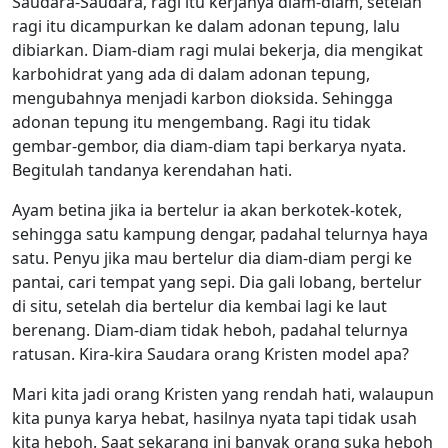
Saudara-Saudara, ragi itu kerjanya diam-diam, setelah
ragi itu dicampurkan ke dalam adonan tepung, lalu
dibiarkan. Diam-diam ragi mulai bekerja, dia mengikat
karbohidrat yang ada di dalam adonan tepung,
mengubahnya menjadi karbon dioksida. Sehingga
adonan tepung itu mengembang. Ragi itu tidak
gembar-gembor, dia diam-diam tapi berkarya nyata.
Begitulah tandanya kerendahan hati.
Ayam betina jika ia bertelur ia akan berkotek-kotek,
sehingga satu kampung dengar, padahal telurnya haya
satu. Penyu jika mau bertelur dia diam-diam pergi ke
pantai, cari tempat yang sepi. Dia gali lobang, bertelur
di situ, setelah dia bertelur dia kembai lagi ke laut
berenang. Diam-diam tidak heboh, padahal telurnya
ratusan. Kira-kira Saudara orang Kristen model apa?
Mari kita jadi orang Kristen yang rendah hati, walaupun
kita punya karya hebat, hasilnya nyata tapi tidak usah
kita heboh. Saat sekarang ini banyak orang suka heboh