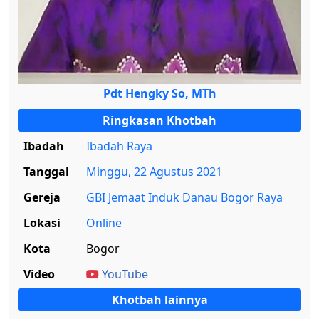
Pdt Hengky So, MTh
Ringkasan Khotbah
Ibadah
Ibadah Raya
Tanggal
Minggu, 22 Agustus 2021
Gereja
GBI Jemaat Induk Danau Bogor Raya
Lokasi
Online
Kota
Bogor
Video
YouTube
Khotbah lainnya