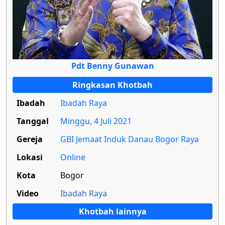
Pdt Benny Gunawan
Ringkasan Khotbah
Ibadah
Ibadah Raya
Tanggal
Minggu, 4 Juli 2021
Gereja
GBI Jemaat Induk Danau Bogor Raya
Lokasi
Online
Kota
Bogor
Video
Ibadah Raya
Khotbah lainnya