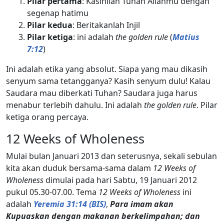
Pilar pertama
: Kasihilah Tuhan Allahmu dengan
segenap hatimu
Pilar kedua
: Beritakanlah Injil
Pilar ketiga
: ini adalah
the golden rule
(
Matius
7:12
)
Ini adalah etika yang absolut. Siapa yang mau dikasih
senyum sama tetangganya? Kasih senyum dulu! Kalau
Saudara mau diberkati Tuhan? Saudara juga harus
menabur terlebih dahulu. Ini adalah
the golden rule
. Pilar
ketiga orang percaya.
12 Weeks of Wholeness
Mulai bulan Januari 2013 dan seterusnya, sekali sebulan
kita akan duduk bersama-sama dalam
12 Weeks of
Wholeness
dimulai pada hari Sabtu, 19 Januari 2012
pukul 05.30-07.00. Tema
12 Weeks of Wholeness
ini
adalah
Yeremia 31:14 (BIS)
,
Para imam akan
Kupuaskan dengan makanan berkelimpahan; dan