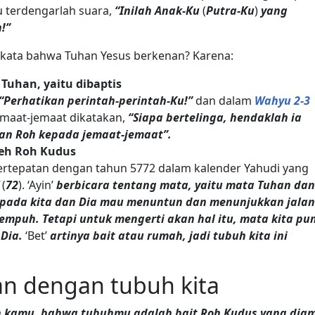
u terdengarlah suara,
“Inilah Anak-Ku
(
Putra-Ku
)
yang
!”
rkata bahwa Tuhan Yesus berkenan? Karena:
uhan, yaitu dibaptis
“Perhatikan perintah-perintah-Ku!”
dan dalam
Wahyu 2-3
jemaat-jemaat dikatakan,
“Siapa bertelinga, hendaklah ia
an Roh kepada jemaat-jemaat”.
leh Roh Kudus
ertepatan dengan tahun 5772 dalam kalender Yahudi yang
(
72
). ‘Ayin’
berbicara tentang mata, yaitu mata Tuhan dan
kepada kita dan Dia mau menuntun dan menunjukkan jalan
empuh. Tetapi untuk mengerti akan hal itu, mata kita pu
 Dia.
‘Bet’
artinya bait atau rumah, jadi tubuh kita ini
an dengan tubuh kita
h kamu, bahwa tubuhmu adalah bait Roh Kudus yang dia