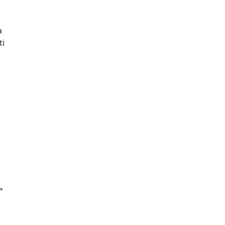
a
ti
”