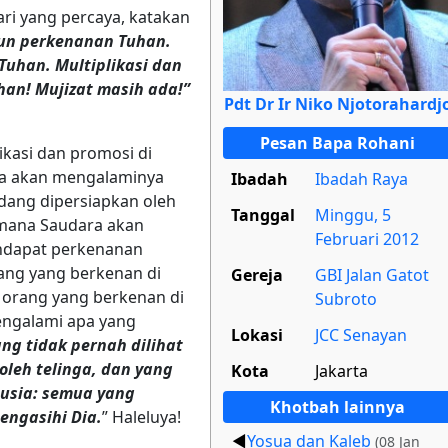
ri yang percaya, katakan
un perkenanan Tuhan.
uhan. Multiplikasi dan
han! Mujizat masih ada!”
Pdt Dr Ir Niko Njotorahardj
Pesan Bapa Rohani
kasi dan promosi di
ra akan mengalaminya
Ibadah
Ibadah Raya
edang dipersiapkan oleh
Tanggal
Minggu, 5
 mana Saudara akan
Februari 2012
ndapat perkenanan
ang yang berkenan di
Gereja
GBI Jalan Gatot
 orang yang berkenan di
Subroto
ngalami apa yang
Lokasi
JCC Senayan
yang tidak pernah dilihat
oleh telinga, dan yang
Kota
Jakarta
nusia: semua yang
Khotbah lainnya
engasihi Dia.
” Haleluya!
Yosua dan Kaleb
(08 Jan