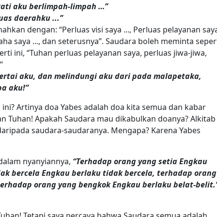
ati aku berlimpah-limpah …”
as daerahku ...”
mahkan dengan: “Perluas visi saya ..., Perluas pelayanan say
 usaha saya ..., dan seterusnya”. Saudara boleh meminta seper
rti ini, “Tuhan perluas pelayanan saya, perluas jiwa-jiwa,
”
rtai aku, dan melindungi aku dari pada malapetaka,
a aku!”
ini? Artinya doa Yabes adalah doa kita semua dan kabar
an Tuhan! Apakah Saudara mau dikabulkan doanya? Alkitab
 daripada saudara-saudaranya. Mengapa? Karena Yabes
dalam nyanyiannya,
“Terhadap orang yang setia Engkau
dak bercela Engkau berlaku tidak bercela, terhadap orang
 terhadap orang yang bengkok Engkau berlaku belat-belit.
i’ Tuhan! Tetapi saya percaya bahwa Saudara semua adalah