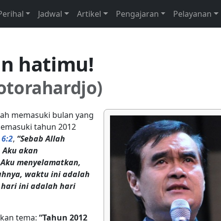
Perihal
Jadwal
Artikel
Pengajaran
Pelayanan
an hatimu!
jotorahardjo)
udah memasuki bulan yang
memasuki tahun 2012
 6:2
,
“Sebab Allah
, Aku akan
 Aku menyelamatkan,
hnya, waktu ini adalah
ari ini adalah hari
ikan tema:
“Tahun 2012