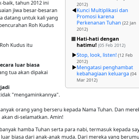
baik, tahun 2012 ini
2012)
uaian jiwa besar-besaran
Kunci Multiplikasi dan
Promosi karena
a datang untuk kali yang
Perkenanan Tuhan
(22 Jan
a pencurahan Roh Kudus
2012)
Hati-hati dengan
 Roh Kudus itu
hatimu!
(05 Feb 2012)
Stop, look, listen!
(12 Feb
2012)
ecara luar biasa
Mengatasi penghambat
ng tua akan dipakai
kebahagiaan keluarga
(04
Mar 2012)
jadi
ta tidak "mengaminkannya".
n banyak orang yang berseru kepada Nama Tuhan. Dan mere
akan di-selamatkan. Amin!
banyak hamba Tuhan serta para nabi, termasuk kepada say
luar biasa dari anak-anak muda. Dari mereka yang berum