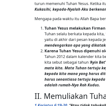
turun memenuhi Tuhan Yesus. Ketika it
Kukasihi, kepada-Nyalah Aku berkenan
Mengapa pada waktu itu Allah Bapa be
Tuhan Yesus melakukan Firman T
Tuhan selalu berkata kepada kita,
yaitu di akhir dari pesan kepada 
mendengarkan apa yang dikatak
Karena Tuhan Yesus dipenuhi o
Tahun 2012 dalam kalender kita b
kita sebut sebagai tahun
‘Ayin Bet’
mata kita. Mata Tuhan tertuju 
kepada kita mana yang harus dit
harus senantiasa tertuju kepada
adalah rumah-Nya Roh Kudus.
II. Memuliakan Tuh
1 Korintus 6:19-20
,
“Atau tidak tahuka