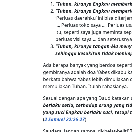
“Tuhan, kiranya Engkau memberk
“Tuhan, kiranya Engkau memperlu
‘Perluas daerahku’ ini bisa diterje
..., Perluas toko saya ..., Perluas
itu, seperti saya juga meminta sepe
perluas visi saya ... dan seterusnya
“Tuhan, kiranya tangan-Mu menye
sehingga kesakitan tidak menimp
Ada berapa banyak yang berdoa seperti 
gembiranya adalah doa Yabes dikabulk
berkata bahwa Yabes lebih dimuliakan
memuliakan Tuhan. Itulah rahasianya.
Sesuai dengan apa yang Daud katakan 
berlaku setia, terhadap orang yang ti
yang suci Engkau berlaku suci, tetapi
(
2 Samuel 22:26-27
)
Saudara, jangan sampai di-‘belat-belit