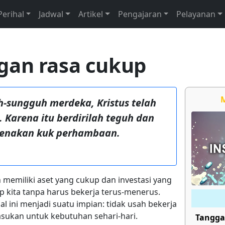
Perihal
Jadwal
Artikel
Pengajaran
Pelayanan
gan rasa cukup
M
h-sungguh merdeka, Kristus telah
Karena itu berdirilah teguh dan
kenakan kuk perhambaan.
 memiliki aset yang cukup dan investasi yang
 kita tanpa harus bekerja terus-menerus.
al ini menjadi suatu impian: tidak usah bekerja
asukan untuk kebutuhan sehari-hari.
Tangga