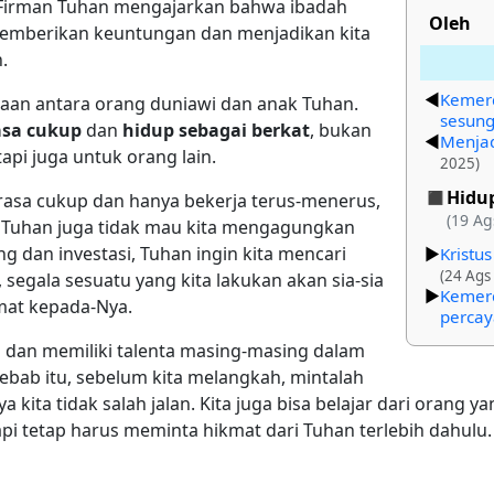
 Firman Tuhan mengajarkan bahwa ibadah
Oleh
memberikan keuntungan dan menjadikan kita
.
Kemer
daan antara orang duniawi dan anak Tuhan.
sesun
sa cukup
dan
hidup sebagai berkat
, bukan
Menjad
tapi juga untuk orang lain.
2025)
Hidu
erasa cukup dan hanya bekerja terus-menerus,
(19 Ag
 Tuhan juga tidak mau kita mengagungkan
 dan investasi, Tuhan ingin kita mencari
Kristu
(24 Ags
 segala sesuatu yang kita lakukan akan sia-sia
Kemerd
kmat kepada-Nya.
percay
 dan memiliki talenta masing-masing dalam
sebab itu, sebelum kita melangkah, mintalah
 kita tidak salah jalan. Kita juga bisa belajar dari orang 
pi tetap harus meminta hikmat dari Tuhan terlebih dahulu.