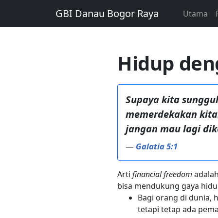
GBI Danau Bogor Raya
Utama
Hidup den
Supaya kita sunggu
memerdekakan kita. 
jangan mau lagi di
—
Galatia 5:1
Arti
financial freedom
adalah
bisa mendukung gaya hidup
Bagi orang di dunia, h
tetapi tetap ada pem