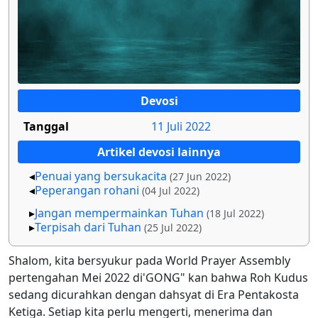
Devosi
Tanggal
11 Juli 2022
Artikel devosi lainnya
Penuai yang bersukacita
(27 Jun 2022)
Peperangan rohani
(04 Jul 2022)
Jangan mem­permain­kan Tuhan
(18 Jul 2022)
Terpisah dari Tuhan
(25 Jul 2022)
Shalom, kita bersyukur pada World Prayer Assembly
pertengahan Mei 2022 di'GONG" kan bahwa Roh Kudus
sedang dicurahkan dengan dahsyat di Era Pentakosta
Ketiga. Setiap kita perlu mengerti, menerima dan