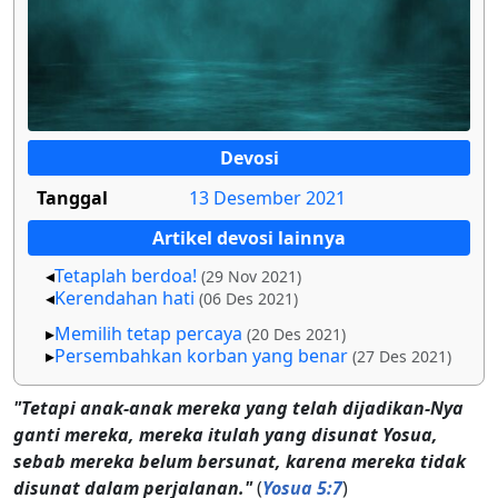
Devosi
Tanggal
13 Desember 2021
Artikel devosi lainnya
Tetaplah berdoa!
(29 Nov 2021)
Kerendahan hati
(06 Des 2021)
Memilih tetap percaya
(20 Des 2021)
Persembahkan korban yang benar
(27 Des 2021)
"Tetapi anak-anak mereka yang telah dijadikan-Nya
ganti mereka, mereka itulah yang disunat Yosua,
sebab mereka belum bersunat, karena mereka tidak
disunat dalam perjalanan."
(
Yosua 5:7
)