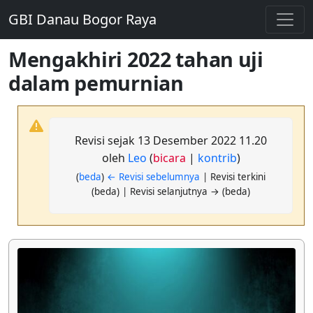
GBI Danau Bogor Raya
Mengakhiri 2022 tahan uji
dalam pemurnian
Revisi sejak 13 Desember 2022 11.20
oleh
Leo
(
bicara
|
kontrib
)
(
beda
)
← Revisi sebelumnya
| Revisi terkini
(beda) | Revisi selanjutnya → (beda)