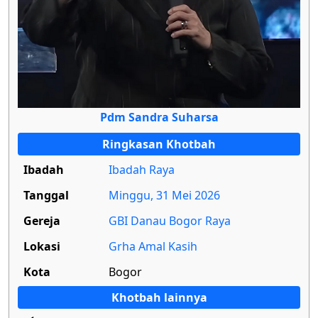
Pdm Sandra Suharsa
Ringkasan Khotbah
Ibadah
Ibadah Raya
Tanggal
Minggu, 31 Mei 2026
Gereja
GBI Danau Bogor Raya
Lokasi
Grha Amal Kasih
Kota
Bogor
Khotbah lainnya