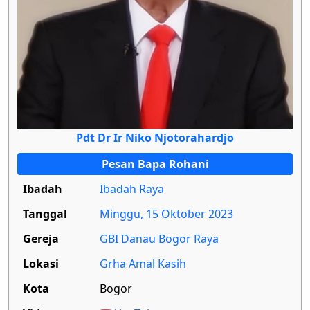
Pdt Dr Ir Niko Njotorahardjo
Pesan Bapa Rohani
Ibadah
Ibadah Raya
Tanggal
Minggu, 15 Oktober 2023
Gereja
GBI Danau Bogor Raya
Lokasi
Grha Amal Kasih
Kota
Bogor