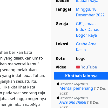
Ibadah
Ibadah Raya
Tanggal
Minggu, 18
Desember 2022
Gereja
GBI Jemaat
Induk Danau
Bogor Raya
Lokasi
Graha Amal
Kasih
Tuhan berikan kata
ah yang dilakukan umat-
Kota
Bogor
akan menyertai kamu”.
Video
YouTube
ng sedang melakukan
u yang indah buat Tuhan,
Khotbah lainnya
anjikan sesuatu itu.
Stronger Together!
ika kita lihat kata
Mental pemenang
(17 Des
an pada saat seorang raja
2022)
Stronger Together!
jahat sehingga negerinya
Arise and shine!
(18 Des
n mengirimkan nabiNya
2022)