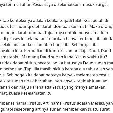
ya terima Tuhan Yesus saya diselamatkan, masuk surga,
kitab konteksnya adalah ketika terjadi tulah kesepuluh di
tidak terlindungi oleh darah domba akan mati. Maka orang
ya dengan darah domba. Tujuannya untuk menyelamatkan
adi proses keselamatan itu bukan hanya tentang kita pind
 selalu adakan keselamatan bagi kita. Sehingga kita
hayakan kita. Kemudian di konteks zaman Raja Daud, Daud
elamatanku. Memang Daud sudah kenal Yesus waktu itu?
 tidak dapat hidup, secara logika harusnya Daud sudah mat
persoalan. Tapi dia masih hidup karena dia tahu Allah ya
a. Sehingga kita dapat percaya karya keselamatan Yesus
 kita sudah tidak bertahan, harusnya kita tidak kuat lagi
ertahan dan maju karena ada Yesus yang menyelamatkan
kmat, kuasa keselamatan itu.
membahas nama Kristus. Arti nama Kristus adalah Mesias, ya
ngurapi seseorang artinya Tuhan memberikan suatu surat