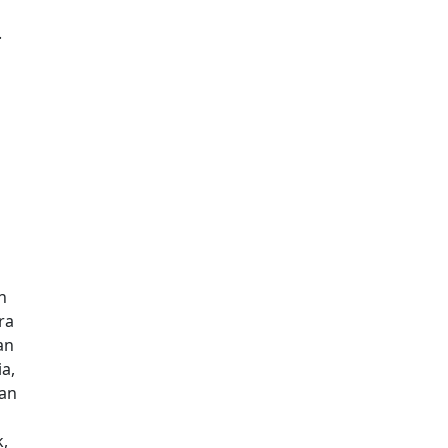
.
n
ra
an
a,
lan
k,