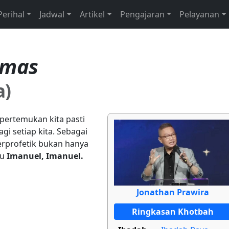
Perihal
Jadwal
Artikel
Pengajaran
Pelayanan
tmas
a)
 pertemukan kita pasti
i setiap kita. Sebagai
erprofetik bukan hanya
gu
Imanuel, Imanuel.
Jonathan Prawira
Ringkasan Khotbah