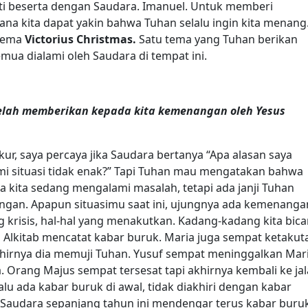
ti beserta dengan Saudara. Imanuel. Untuk memberi
a kita dapat yakin bahwa Tuhan selalu ingin kita menang
 tema
Victorius Christmas.
Satu tema yang Tuhan berikan
emua dialami oleh Saudara di tempat ini.
telah memberikan kepada kita kemenangan oleh Yesus
ur, saya percaya jika Saudara bertanya “Apa alasan saya
mi situasi tidak enak?” Tapi Tuhan mau mengatakan bahwa
a kita sedang mengalami masalah, tetapi ada janji Tuhan
gan. Apapun situasimu saat ini, ujungnya ada kemenanga
g krisis, hal-hal yang menakutkan. Kadang-kadang kita bica
napa Alkitab mencatat kabar buruk. Maria juga sempat ketakut
khirnya dia memuji Tuhan. Yusuf sempat meninggalkan Mari
 Orang Majus sempat tersesat tapi akhirnya kembali ke ja
lu ada kabar buruk di awal, tidak diakhiri dengan kabar
k. Saudara sepanjang tahun ini mendengar terus kabar buru