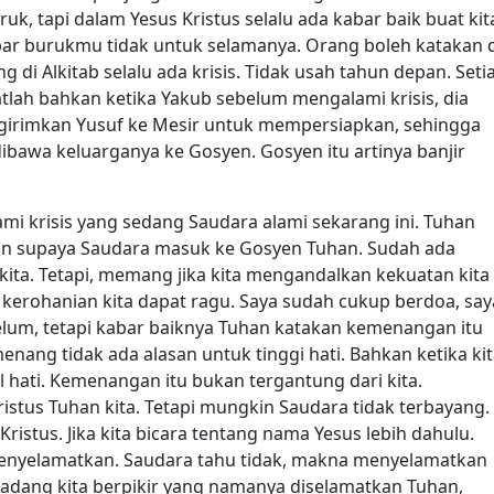
 tapi dalam Yesus Kristus selalu ada kabar baik buat kit
ar burukmu tidak untuk selamanya. Orang boleh katakan d
di Alkitab selalu ada krisis. Tidak usah tahun depan. Seti
ingatlah bahkan ketika Yakub sebelum mengalami krisis, dia
ngirimkan Yusuf ke Mesir untuk mempersiapkan, sehingga
dibawa keluarganya ke Gosyen. Gosyen itu artinya banjir
i krisis yang sedang Saudara alami sekarang ini. Tuhan
an supaya Saudara masuk ke Gosyen Tuhan. Sudah ada
ita. Tetapi, memang jika kita mengandalkan kekuatan kita
n kerohanian kita dapat ragu. Saya sudah cukup berdoa, say
um, tetapi kabar baiknya Tuhan katakan kemenangan itu
 menang tidak ada alasan untuk tinggi hati. Bahkan ketika ki
il hati. Kemenangan itu bukan tergantung dari kita.
istus Tuhan kita. Tetapi mungkin Saudara tidak terbayang.
stus. Jika kita bicara tentang nama Yesus lebih dahulu.
 menyelamatkan. Saudara tahu tidak, makna menyelamatkan
kadang kita berpikir yang namanya diselamatkan Tuhan,