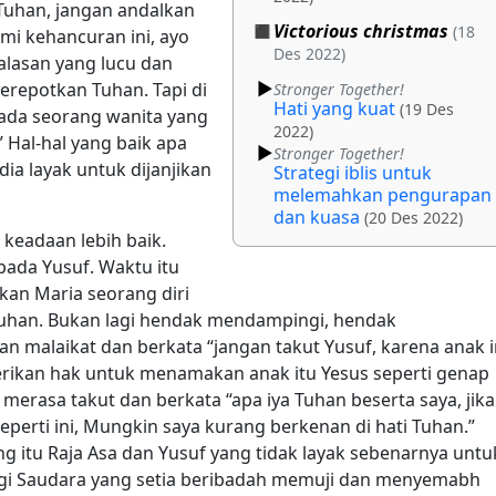
 Tuhan, jangan andalkan
Victorious christmas
(18
i kehancuran ini, ayo
Des 2022)
alasan yang lucu dan
erepotkan Tuhan. Tapi di
Stronger Together!
Hati yang kuat
(19 Des
a ada seorang wanita yang
2022)
 Hal-hal yang baik apa
Stronger Together!
dia layak untuk dijanjikan
Strategi iblis untuk
melemahkan pengurapan
dan kuasa
(20 Des 2022)
 keadaan lebih baik.
pada Yusuf. Waktu itu
kan Maria seorang diri
uhan. Bukan lagi hendak mendampingi, hendak
 malaikat dan berkata “jangan takut Yusuf, karena anak i
erikan hak untuk menamakan anak itu Yesus seperti genap
merasa takut dan berkata “apa iya Tuhan beserta saya, jika
erti ini, Mungkin saya kurang berkenan di hati Tuhan.”
g itu Raja Asa dan Yusuf yang tidak layak sebenarnya untu
alagi Saudara yang setia beribadah memuji dan menyemabh