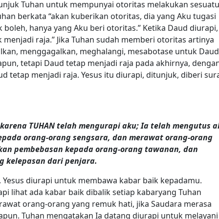
tunjuk Tuhan untuk mempunyai otoritas melakukan sesuatu
uhan berkata “akan kuberikan otoritas, dia yang Aku tugasi
k boleh, hanya yang Aku beri otoritas.” Ketika Daud diurapi,
ak menjadi raja.” Jika Tuhan sudah memberi otoritas artinya
alkan, menggagalkan, meghalangi, mesabotase untuk Daud
pun, tetapi Daud tetap menjadi raja pada akhirnya, denga
tetap menjadi raja. Yesus itu diurapi, ditunjuk, diberi sur
 karena TUHAN telah mengurapi aku; Ia telah mengutus a
epada orang-orang sengsara, dan merawat orang-orang
akan pembebasan kepada orang-orang tawanan, dan
 kelepasan dari penjara.
a. Yesus diurapi untuk membawa kabar baik kepadamu.
pi lihat ada kabar baik dibalik setiap kabaryang Tuhan
erawat orang-orang yang remuk hati, jika Saudara merasa
papun. Tuhan mengatakan Ia datang diurapi untuk melayani