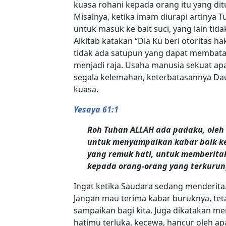
kuasa rohani kepada orang itu yang di
Misalnya, ketika imam diurapi artinya T
untuk masuk ke bait suci, yang lain tida
Alkitab katakan “Dia Ku beri otoritas h
tidak ada satupun yang dapat membat
menjadi raja. Usaha manusia sekuat apa
segala kelemahan, keterbatasannya Daud 
kuasa.
Yesaya 61:1
Roh Tuhan ALLAH ada padaku, oleh
untuk menyampaikan kabar baik k
yang remuk hati, untuk memberit
kepada orang-orang yang terkurung
Ingat ketika Saudara sedang menderit
Jangan mau terima kabar buruknya, teta
sampaikan bagi kita. Juga dikatakan m
hatimu terluka, kecewa, hancur oleh a