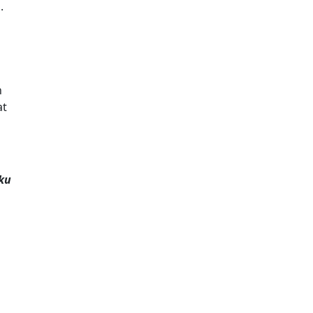
.
n
at
ku