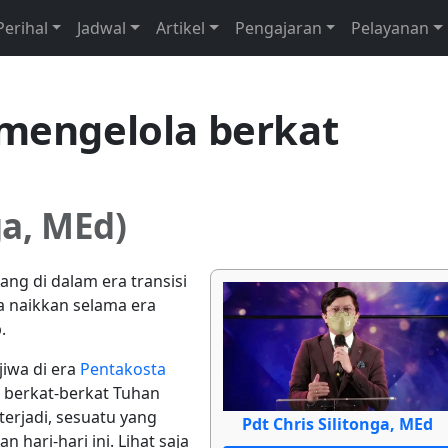
Perihal
Jadwal
Artikel
Pengajaran
Pelayanan
 mengelola berkat
ga, MEd)
ang di dalam era transisi
ta naikkan selama era
.
jiwa di era
Pentakosta
, berkat-berkat Tuhan
terjadi, sesuatu yang
Pdt Chris Silitonga, MEd
 hari-hari ini. Lihat saja