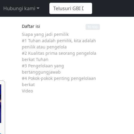
Hubungi kami
Daftar isi
to top
Siapa yang jadi pemilik
#1 Tuhan adalah pemilik, kita adalah
penilik atau pengelola
#2 Kualitas prima seorang pengelola
berkat Tuhan
#3 Pengelolaan yang
bertanggungjawab
#4 Pokok-pokok penting pengelolaan
berkat
Video