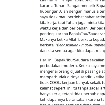
karunia Tuhan. Sangat menarik Bap
hubungan Allah dengan manusia ter
saya tidak mau berdebat sabat artin
kita kerja, tapi Tuhan juga minta ki
waktu kerja dan beribadah. Beribada
penting, karena Bapak/Ibu/Saudara 
Makanya ketika Allah berkata kepa
berkata,
“Bebaskanlah umat-Ku supaya
dan kita semua agar kita dapat men
Hari ini, Bapak/Ibu/Saudara sekalian
perbudakan modern. Ketika saya me
mengenai orang dijual di pasar gelap 
memperbudak dirinya sendiri ketika 
tidak COOL, kerjaan banyak sekali, t
kalimat seperti ini itu tanpa sadar
hanya kerja, tetapi tidak pernah da
kehidupannya berantakan karena ta
banyak orang banting tulang demi ker