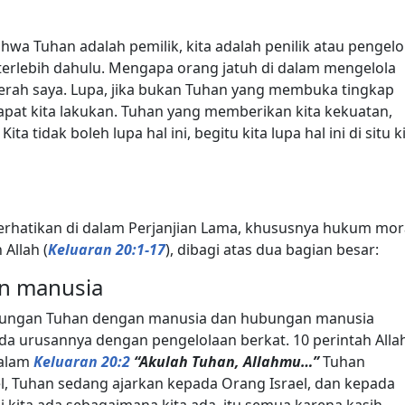
hwa Tuhan adalah pemilik, kita adalah penilik atau pengelo
 terlebih dahulu. Mengapa orang jatuh di dalam mengelola
rserah saya. Lupa, jika bukan Tuhan yang membuka tingkap
 dapat kita lakukan. Tuhan yang memberikan kita kekuatan,
a tidak boleh lupa hal ini, begitu kita lupa hal ini di situ k
perhatikan di dalam Perjanjian Lama, khususnya hukum mor
 Allah (
Keluaran 20:1-17
), dibagi atas dua bagian besar:
n manusia
bungan Tuhan dengan manusia dan hubungan manusia
da urusannya dengan pengelolaan berkat. 10 perintah Alla
dalam
Keluaran 20:2
“Akulah Tuhan, Allahmu…”
Tuhan
el, Tuhan sedang ajarkan kepada Orang Israel, dan kepada
ini kita ada sebagaimana kita ada, itu semua karena kasih