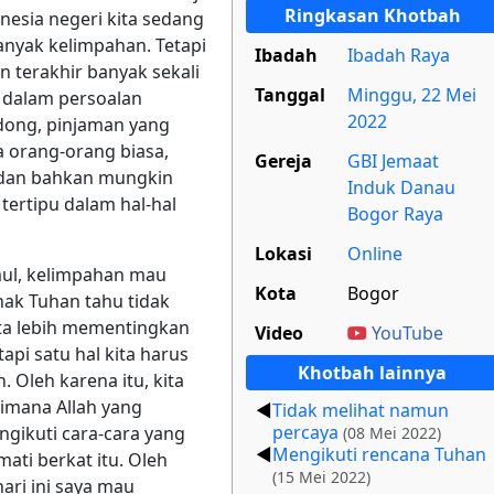
Ringkasan Khotbah
nesia negeri kita sedang
nyak kelimpahan. Tetapi
Ibadah
Ibadah Raya
n terakhir banyak sekali
Tanggal
Minggu, 22 Mei
i dalam persoalan
2022
odong, pinjaman yang
ya orang-orang biasa,
Gereja
GBI Jemaat
 dan bahkan mungkin
Induk Danau
tertipu dalam hal-hal
Bogor Raya
Lokasi
Online
mul, kelimpahan mau
Kota
Bogor
nak Tuhan tahu tidak
ita lebih mementingkan
Video
YouTube
pi satu hal kita harus
Khotbah lainnya
. Oleh karena itu, kita
aimana Allah yang
Tidak melihat namun
percaya
ngikuti cara-cara yang
(08 Mei 2022)
Mengikuti rencana Tuhan
ati berkat itu. Oleh
(15 Mei 2022)
ari ini saya mau