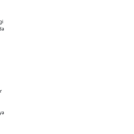
gi
da
r
ya