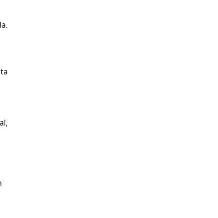
la.
ita
al,
h