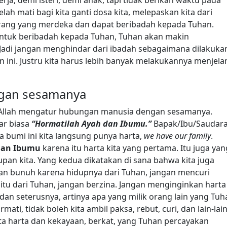
lah mati bagi kita ganti dosa kita, melepaskan kita dari
i orang yang merdeka dan dapat beribadah kepada Tuhan.
tuk beribadah kepada Tuhan, Tuhan akan makin
. Jadi jangan menghindar dari ibadah sebagaimana dilakuka
n ini. Justru kita harus lebih banyak melakukannya menjela
gan sesamanya
h Allah mengatur hubungan manusia dengan sesamanya.
ar biasa
“Hormatilah Ayah dan Ibumu.”
Bapak/Ibu/Saudar
ka bumi ini kita langsung punya harta,
we have our family
.
dan Ibumu
karena itu harta kita yang pertama. Itu juga yan
pan kita. Yang kedua dikatakan di sana bahwa kita juga
an bunuh karena hidupnya dari Tuhan, jangan mencuri
 itu dari Tuhan, jangan berzina. Jangan menginginkan harta
dan seterusnya, artinya apa yang milik orang lain yang Tuh
ati, tidak boleh kita ambil paksa, rebut, curi, dan lain-lain
a harta dan kekayaan, berkat, yang Tuhan percayakan