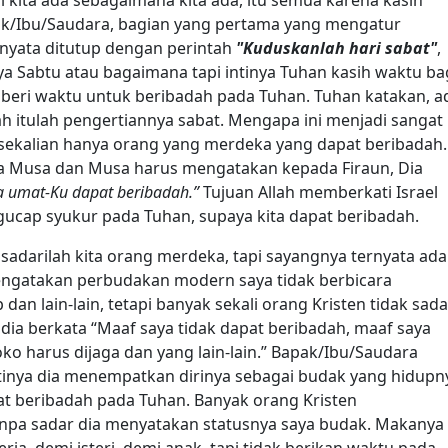
ak/Ibu/Saudara, bagian yang pertama yang mengatur
nyata ditutup dengan perintah
"Kuduskanlah hari sabat"
,
ya Sabtu atau bagaimana tapi intinya Tuhan kasih waktu ba
ta beri waktu untuk beribadah pada Tuhan. Tuhan katakan, a
h itulah pengertiannya sabat. Mengapa ini menjadi sangat
sekalian hanya orang yang merdeka yang dapat beribadah.
da Musa dan Musa harus mengatakan kepada Firaun, Dia
 umat-Ku dapat beribadah.”
Tujuan Allah memberkati Israel
gucap syukur pada Tuhan, supaya kita dapat beribadah.
 sadarilah kita orang merdeka, tapi sayangnya ternyata ada
ngatakan perbudakan modern saya tidak berbicara
dan lain-lain, tetapi banyak sekali orang Kristen tidak sada
dia berkata “Maaf saya tidak dapat beribadah, maaf saya
oko harus dijaga dan yang lain-lain.” Bapak/Ibu/Saudara
 artinya dia menempatkan dirinya sebagai budak yang hidupn
pat beribadah pada Tuhan. Banyak orang Kristen
npa sadar dia menyatakan statusnya saya budak. Makanya
ja, demi isteri, demi anak, tapi tidak berikan waktu pada