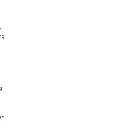
n
ng
a
g
an
.