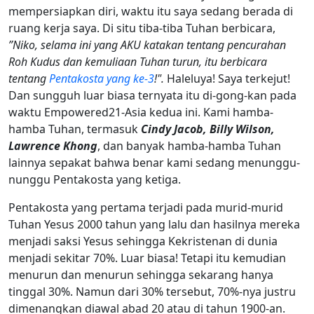
mempersiapkan diri, waktu itu saya sedang berada di
ruang kerja saya. Di situ tiba-tiba Tuhan berbicara,
”Niko, selama ini yang AKU katakan tentang pencurahan
Roh Kudus dan kemuliaan Tuhan turun, itu berbicara
tentang
Pentakosta yang ke-3
!".
Haleluya! Saya terkejut!
Dan sungguh luar biasa ternyata itu di-gong-kan pada
waktu Empowered21-Asia kedua ini. Kami hamba-
hamba Tuhan, termasuk
Cindy Jacob, Billy Wilson,
Lawrence Khong
, dan banyak hamba-hamba Tuhan
lainnya sepakat bahwa benar kami sedang menunggu-
nunggu Pentakosta yang ketiga.
Pentakosta yang pertama terjadi pada murid-murid
Tuhan Yesus 2000 tahun yang lalu dan hasilnya mereka
menjadi saksi Yesus sehingga Kekristenan di dunia
menjadi sekitar 70%. Luar biasa! Tetapi itu kemudian
menurun dan menurun sehingga sekarang hanya
tinggal 30%. Namun dari 30% tersebut, 70%-nya justru
dimenangkan diawal abad 20 atau di tahun 1900-an.