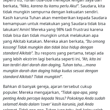
berkata,
“Niko, karena itu kamu perlu Aku!".
Saudara, kita
tidak mungkin sempurna dengan kekuatan sendiri.
Kasih karunia Tuhan akan memberikan kepada Saudara
kemampuan untuk melakukan yang Saudara tidak bisa
lakukan! Amin! Mereka yang 98% tadi frustrasi karena
tidak bisa dan tidak mungkin untuk melakukan apa
yang Alkitab katakan. Mereka akan berkata,
“Itu omong
kosong! Tidak mungkin dan tidak bisa hidup dengan
standard Alkitab”.
Itu respons yang pertama, tetapi ada
yang lebih ekstrim lagi berkata seperti ini,
“Ah, kita ini
kan terdiri dari darah dan daging, Tuhan tahu….mana
mungkin darah dan daging hidup kudus sesuai dengan
standard Alkitab? Tidak mungkin!”.
Bahkan di banyak gereja, ajaran tersebut cukup
populer. Mereka mengajarkan,
“Tidak apa-apa, yang
penting Anda percaya kepada Yesus? Pokoknya Anda sudah
selamat! Anda dalam ‘cover’ kasih karunia, jadi Anda
selamat. Tidak apa-apa, Tuhan juga tahu. Jadi kalau salah-