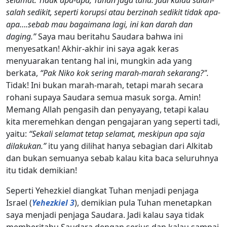
salah sedikit, seperti korupsi atau berzinah sedikit tidak apa-
apa….sebab mau bagaimana lagi, ini kan darah dan
daging.”
Saya mau beritahu Saudara bahwa ini
menyesatkan! Akhir-akhir ini saya agak keras
menyuarakan tentang hal ini, mungkin ada yang
berkata,
“Pak Niko kok sering marah-marah sekarang?".
Tidak! Ini bukan marah-marah, tetapi marah secara
rohani supaya Saudara semua masuk sorga. Amin!
Memang Allah pengasih dan penyayang, tetapi kalau
kita meremehkan dengan pengajaran yang seperti tadi,
yaitu:
“Sekali selamat tetap selamat, meskipun apa saja
dilakukan.”
itu yang dilihat hanya sebagian dari Alkitab
dan bukan semuanya sebab kalau kita baca seluruhnya
itu tidak demikian!
Seperti Yehezkiel diangkat Tuhan menjadi penjaga
Israel (
Yehezkiel 3
), demikian pula Tuhan menetapkan
saya menjadi penjaga Saudara. Jadi kalau saya tidak
memberitahu Saudara dengan serius dan kalau sampai