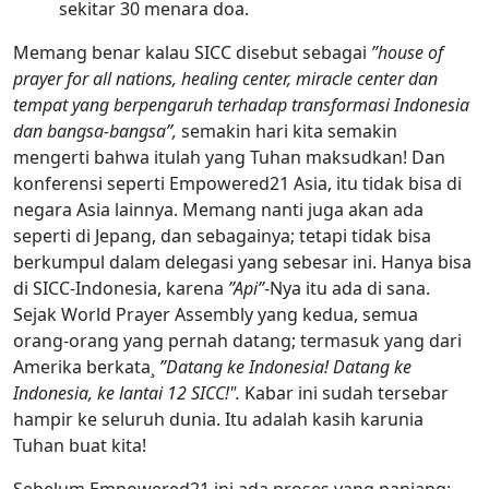
sekitar 30 menara doa.
Memang benar kalau SICC disebut sebagai
”house of
prayer for all nations, healing center, miracle center dan
tempat yang berpengaruh terhadap transformasi Indonesia
dan bangsa-bangsa”,
semakin hari kita semakin
mengerti bahwa itulah yang Tuhan maksudkan! Dan
konferensi seperti Empowered21 Asia, itu tidak bisa di
negara Asia lainnya. Memang nanti juga akan ada
seperti di Jepang, dan sebagainya; tetapi tidak bisa
berkumpul dalam delegasi yang sebesar ini. Hanya bisa
di SICC-Indonesia, karena
”Api”
-Nya itu ada di sana.
Sejak World Prayer Assembly yang kedua, semua
orang-orang yang pernah datang; termasuk yang dari
Amerika berkata¸
”Datang ke Indonesia! Datang ke
Indonesia, ke lantai 12 SICC!".
Kabar ini sudah tersebar
hampir ke seluruh dunia. Itu adalah kasih karunia
Tuhan buat kita!
Sebelum Empowered21 ini ada proses yang panjang;