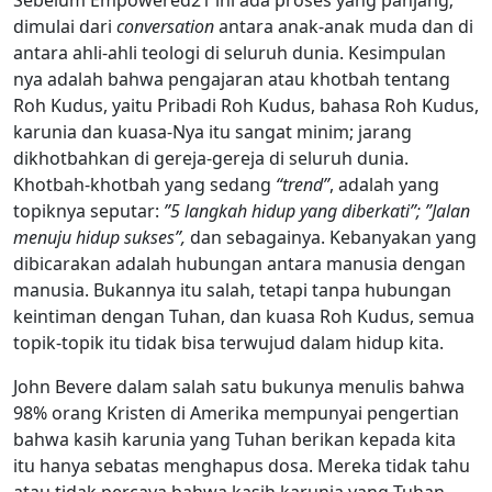
dimulai dari
conversation
antara anak-anak muda dan di
antara ahli-ahli teologi di seluruh dunia. Kesimpulan
nya adalah bahwa pengajaran atau khotbah tentang
Roh Kudus, yaitu Pribadi Roh Kudus, bahasa Roh Kudus,
karunia dan kuasa-Nya itu sangat minim; jarang
dikhotbahkan di gereja-gereja di seluruh dunia.
Khotbah-khotbah yang sedang
“trend”
, adalah yang
topiknya seputar:
”5 langkah hidup yang diberkati”; ”Jalan
menuju hidup sukses”,
dan sebagainya. Kebanyakan yang
dibicarakan adalah hubungan antara manusia dengan
manusia. Bukannya itu salah, tetapi tanpa hubungan
keintiman dengan Tuhan, dan kuasa Roh Kudus, semua
topik-topik itu tidak bisa terwujud dalam hidup kita.
John Bevere dalam salah satu bukunya menulis bahwa
98% orang Kristen di Amerika mempunyai pengertian
bahwa kasih karunia yang Tuhan berikan kepada kita
itu hanya sebatas menghapus dosa. Mereka tidak tahu
atau tidak percaya bahwa kasih karunia yang Tuhan