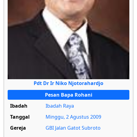
Pdt Dr Ir Niko Njotorahardjo
Pesan Bapa Rohani
Ibadah
Ibadah Raya
Tanggal
Minggu, 2 Agustus 2009
Gereja
GBI Jalan Gatot Subroto