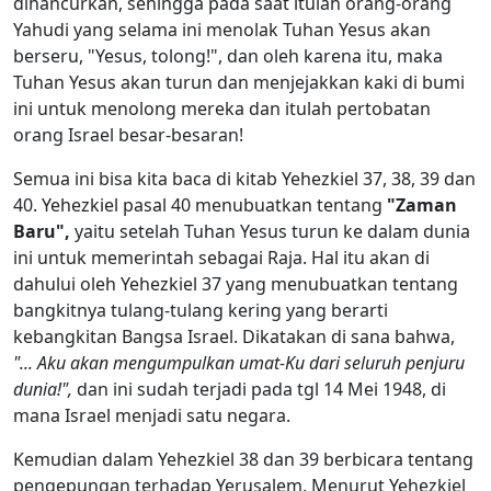
dihancurkan, sehingga pada saat itulah orang-orang
Yahudi yang selama ini menolak Tuhan Yesus akan
berseru, "Yesus, tolong!", dan oleh karena itu, maka
Tuhan Yesus akan turun dan menjejakkan kaki di bumi
ini untuk menolong mereka dan itulah pertobatan
orang Israel besar-besaran!
Semua ini bisa kita baca di kitab Yehezkiel 37, 38, 39 dan
40. Yehezkiel pasal 40 menubuatkan tentang
"Zaman
Baru",
yaitu setelah Tuhan Yesus turun ke dalam dunia
ini untuk memerintah sebagai Raja. Hal itu akan di
dahului oleh Yehezkiel 37 yang menubuatkan tentang
bangkitnya tulang-tulang kering yang berarti
kebangkitan Bangsa Israel. Dikatakan di sana bahwa,
"... Aku akan mengumpulkan umat-Ku dari seluruh penjuru
dunia!",
dan ini sudah terjadi pada tgl 14 Mei 1948, di
mana Israel menjadi satu negara.
Kemudian dalam Yehezkiel 38 dan 39 berbicara tentang
pengepungan terhadap Yerusalem. Menurut Yehezkiel