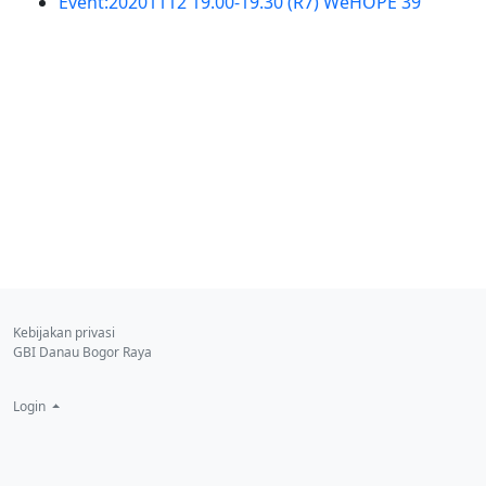
Event:20201112 19.00-19.30 (R7) WeHOPE 39
Kebijakan privasi
GBI Danau Bogor Raya
Login