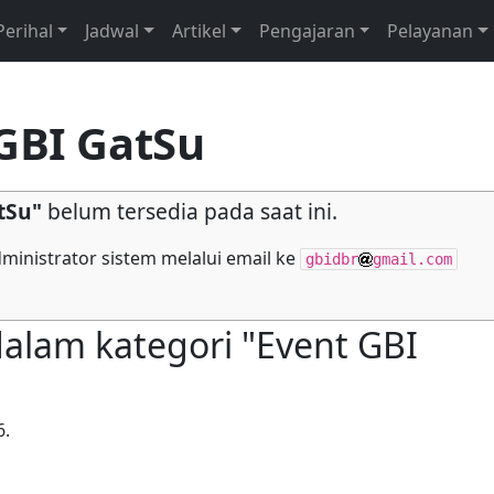
Perihal
Jadwal
Artikel
Pengajaran
Pelayanan
GBI GatSu
tSu"
belum tersedia pada saat ini.
inistrator sistem melalui email ke
gbidbr
gmail.com
lam kategori "Event GBI
6.