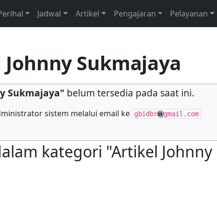
Perihal
Jadwal
Artikel
Pengajaran
Pelayanan
l Johnny Sukmajaya
nny Sukmajaya"
belum tersedia pada saat ini.
inistrator sistem melalui email ke
gbidbr
gmail.com
lam kategori "Artikel Johnny