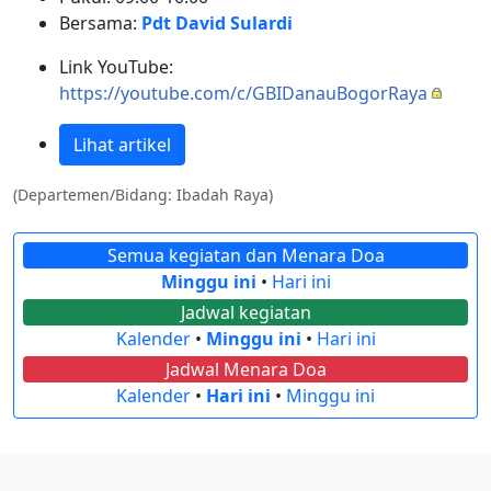
Bersama:
Pdt David Sulardi
Link YouTube:
https://youtube.com/c/GBIDanauBogorRaya
Lihat artikel
(Departemen/Bidang: Ibadah Raya)
Semua kegiatan dan Menara Doa
Minggu ini
•
Hari ini
Jadwal kegiatan
Kalender
•
Minggu ini
•
Hari ini
Jadwal Menara Doa
Kalender
•
Hari ini
•
Minggu ini