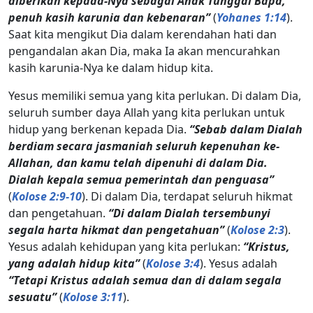
diberikan kepada-Nya sebagai Anak Tunggal Bapa,
penuh kasih karunia dan kebenaran”
(
Yohanes 1:14
).
Saat kita mengikut Dia dalam kerendahan hati dan
pengandalan akan Dia, maka Ia akan mencurahkan
kasih karunia-Nya ke dalam hidup kita.
Yesus memiliki semua yang kita perlukan. Di dalam Dia,
seluruh sumber daya Allah yang kita perlukan untuk
hidup yang berkenan kepada Dia.
“Sebab dalam Dialah
berdiam secara jasmaniah seluruh kepenuhan ke-
Allahan, dan kamu telah dipenuhi di dalam Dia.
Dialah kepala semua pemerintah dan penguasa”
(
Kolose 2:9-10
). Di dalam Dia, terdapat seluruh hikmat
dan pengetahuan.
“Di dalam Dialah tersembunyi
segala harta hikmat dan pengetahuan”
(
Kolose 2:3
).
Yesus adalah kehidupan yang kita perlukan:
“Kristus,
yang adalah hidup kita”
(
Kolose 3:4
). Yesus adalah
“Tetapi Kristus adalah semua dan di dalam segala
sesuatu”
(
Kolose 3:11
).