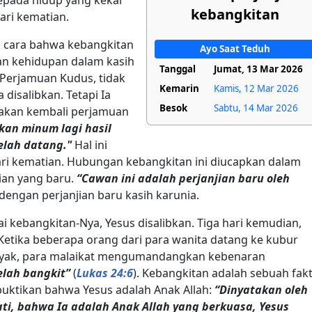
kebangkitan
ari kematian.
 cara bahwa kebangkitan
Ayo Saat Teduh
an kehidupan dalam kasih
Tanggal
Jumat, 13 Mar 2026
 Perjamuan Kudus, tidak
Kemarin
Kamis, 12 Mar 2026
disalibkan. Tetapi Ia
Besok
Sabtu, 14 Mar 2026
akan kembali perjamuan
kan minum lagi hasil
elah datang."
Hal ini
dari kematian. Hubungan kebangkitan ini diucapkan dalam
ian yang baru.
“Cawan ini adalah perjanjian baru oleh
dengan perjanjian baru kasih karunia.
 kebangkitan-Nya, Yesus disalibkan. Tiga hari kemudian,
Ketika beberapa orang dari para wanita datang ke kubur
yak, para malaikat mengumandangkan kebenaran
telah bangkit”
(
Lukas 24:6
). Kebangkitan adalah sebuah fak
ktikan bahwa Yesus adalah Anak Allah:
“Dinyatakan oleh
ti, bahwa Ia adalah Anak Allah yang berkuasa, Yesus