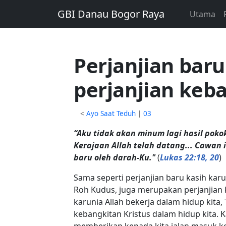
GBI Danau Bogor Raya
Utama
Perjanjian baru
perjanjian keb
<
Ayo Saat Teduh
|
03
“Aku tidak akan minum lagi hasil pok
Kerajaan Allah telah datang... Cawan 
baru oleh darah-Ku."
(
Lukas 22:18, 20
)
Sama seperti perjanjian baru kasih karu
Roh Kudus, juga merupakan perjanjian 
karunia Allah bekerja dalam hidup kit
kebangkitan Kristus dalam hidup kita. K
memberikan kepada kita jalan masuk k