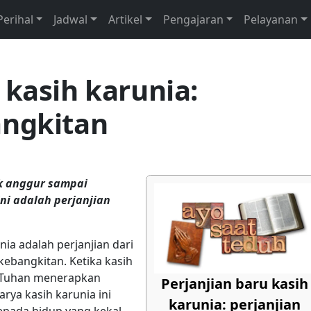
Perihal
Jadwal
Artikel
Pengajaran
Pelayanan
 kasih karunia:
angkitan
ok anggur sampai
ini adalah perjanjian
nia adalah perjanjian dari
kebangkitan. Ketika kasih
a, Tuhan menerapkan
Perjanjian baru kasih
arya kasih karunia ini
karunia: perjanjian
epada hidup yang kekal