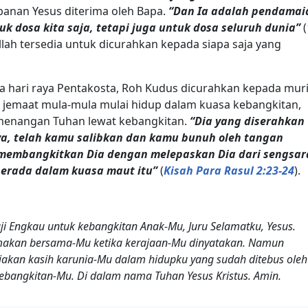
banan Yesus diterima oleh Bapa.
“Dan Ia adalah pendamai
k dosa kita saja, tetapi juga untuk dosa seluruh dunia”
(
Allah tersedia untuk dicurahkan kepada siapa saja yang
da hari raya Pentakosta, Roh Kudus dicurahkan kepada mur
, jemaat mula-mula mulai hidup dalam kuasa kebangkitan,
enangan Tuhan lewat kebangkitan.
“Dia yang diserahkan
a, telah kamu salibkan dan kamu bunuh oleh tangan
 membangkitkan Dia dengan melepaskan Dia dari sengsar
berada dalam kuasa maut itu”
(
Kisah Para Rasul 2:23-24
).
 Engkau untuk kebangkitan Anak-Mu, Juru Selamatku, Yesus.
makan bersama-Mu ketika kerajaan-Mu dinyatakan. Namun
kan kasih karunia-Mu dalam hidupku yang sudah ditebus oleh
angkitan-Mu. Di dalam nama Tuhan Yesus Kristus. Amin.