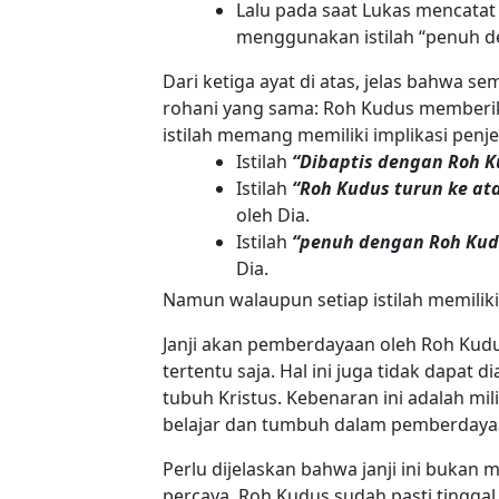
Lalu pada saat Lukas mencatat 
menggunakan istilah “penuh d
Dari ketiga ayat di atas, jelas bahwa s
rohani yang sama: Roh Kudus memberik
istilah memang memiliki implikasi penj
Istilah
“Dibaptis dengan Roh K
Istilah
“Roh Kudus turun ke at
oleh Dia.
Istilah
“penuh dengan Roh Kud
Dia.
Namun walaupun setiap istilah memilik
Janji akan pemberdayaan oleh Roh Kud
tertentu saja. Hal ini juga tidak dapat 
tubuh Kristus. Kebenaran ini adalah mil
belajar dan tumbuh dalam pemberdayaan
Perlu dijelaskan bahwa janji ini buka
percaya. Roh Kudus sudah pasti tingga