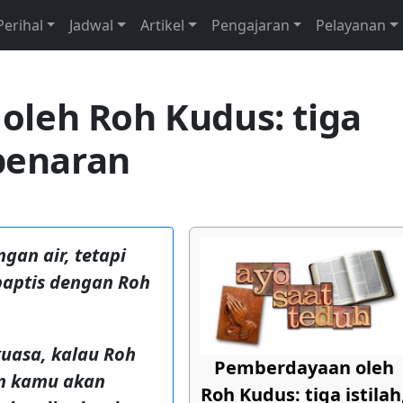
Perihal
Jadwal
Artikel
Pengajaran
Pelayanan
leh Roh Kudus: tiga
ebenaran
an air, tetapi
baptis dengan Roh
uasa, kalau Roh
Pemberdayaan oleh
an kamu akan
Roh Kudus: tiga istilah