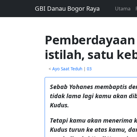
GBI Danau Bogor Raya
Utama
Pemberdayaan o
istilah, satu k
<
Ayo Saat Teduh
|
03
Sebab Yohanes membaptis deng
tidak lama lagi kamu akan di
Kudus.
Tetapi kamu akan menerima k
Kudus turun ke atas kamu, d