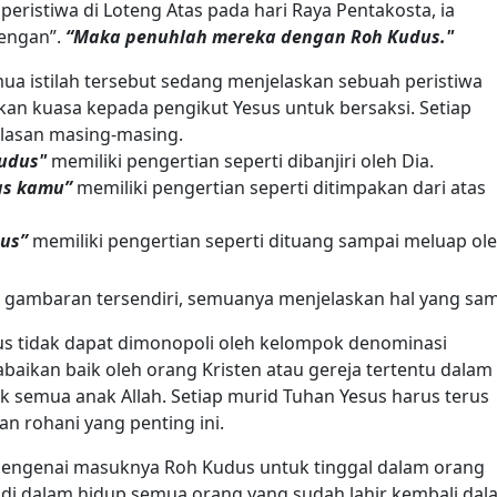
peristiwa di Loteng Atas pada hari Raya Pentakosta, ia
engan”.
“Maka penuhlah mereka dengan Roh Kudus."
emua istilah tersebut sedang menjelaskan sebuah peristiwa
an kuasa kepada pengikut Yesus untuk bersaksi. Setiap
elasan masing-masing.
udus"
memiliki pengertian seperti dibanjiri oleh Dia.
as kamu”
memiliki pengertian seperti ditimpakan dari atas
us”
memiliki pengertian seperti dituang sampai meluap ol
i gambaran tersendiri, semuanya menjelaskan hal yang sam
us tidak dapat dimonopoli oleh kelompok denominasi
diabaikan baik oleh orang Kristen atau gereja tertentu dalam
ik semua anak Allah. Setiap murid Tuhan Yesus harus terus
 rohani yang penting ini.
n mengenai masuknya Roh Kudus untuk tinggal dalam orang
l di dalam hidup semua orang yang sudah lahir kembali da