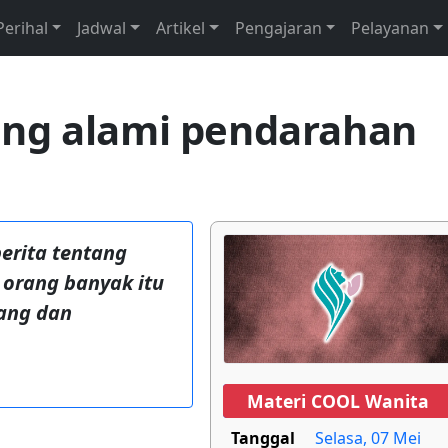
Perihal
Jadwal
Artikel
Pengajaran
Pelayanan
ang alami pendarahan
erita tentang
 orang banyak itu
kang dan
Materi COOL Wanita
Tanggal
Selasa, 07 Mei