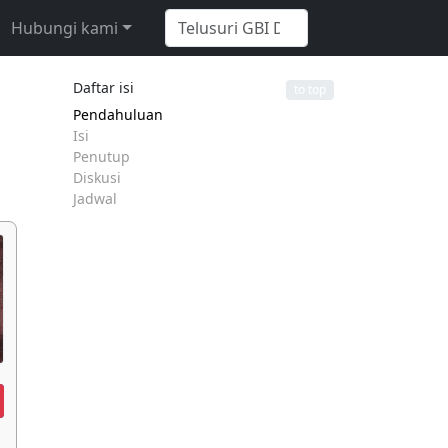
Hubungi kami
Daftar isi
to top
Pendahuluan
Isi
Penutup
Diskusi
Jadwal