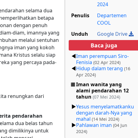
2024
pendarahan selama dua
Penulis
Departemen
 memperlihatkan betapa
COOL
ohonan dengan penuh
a diam-diam, imannya yang
Unduh
Google Drive
buhan melalui sentuhan
Baca juga
tingnya iman yang kokoh
ana Kristus selalu siap
Iman perempuan Siro-
ka yang percaya pada-
Fenisia
(02 Apr 2024)
Hidup dalam terang
(16
Apr 2024)
Iman wanita yang
alami pendarahan 12
kita renungkan dari
tahun
(07 Mei 2024)
Yesus menyelamatkanku
dengan darah-Nya yang
rita pendarahan
mahal
(14 Mei 2024)
selama dua belas tahun
Pahlawan iman
(04 Jun
ng dimilikinya untuk
2024)
telah mencari