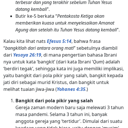
terbesar dan yang terakhir sebelum Tuhan Yesus
datang kembali
”.
Butir ke-5 berkata “
Pentakosta Ketiga akan
memberikan kuasa untuk menyelesaikan Amanat
Agung dan setelah itu Tuhan Yesus datang kembali
”.
Kalau kita lihat nats
Efesus 5:14
, bahwa frasa
“
bangkitlah dari antara orang mati
” sebetulnya diambil
dari
Yesaya 26:19
, di mana pengertian bahasa Ibrani
nya untuk kata ‘bangkit’ (dari kata Ibrani ‘
Qum
) adalah
‘berdiri tegak’, sehingga kata ini juga memiliki implikasi,
yaitu bangkit dari pola pikir yang salah, bangkit kepada
jati diri sebagai murid Kristus, dan bangkit untuk
melihat tuaian jiwa-jiwa (
Yohanes 4:35
.)
Bangkit dari pola pikir yang salah
Gereja zaman modern baru saja melewati 3 tahun
masa pandemi. Selama 3 tahun ini, banyak
anggota gereja yang ‘tertidur’. Dimulai dari suatu
keadaan yang tidak biasa, yaitu dengan 'musim'