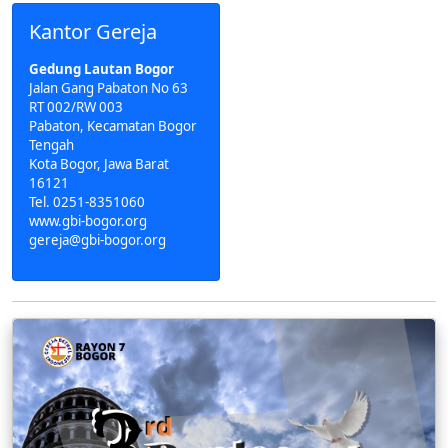
Kantor Gereja
Gedung Lautan Bogor
Jalan Gang Pabaton No 63
RT 002/RW 003
Pabaton, Kecamatan Bogor
Tengah
Kota Bogor, Jawa Barat
16121
Tel. 0251-8351060
www.gbi-bogor.org
gereja@gbi-bogor.org