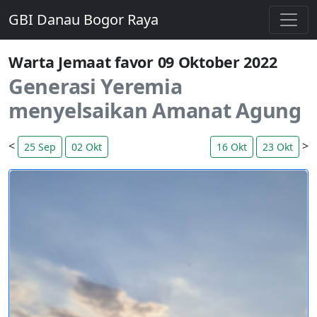
GBI Danau Bogor Raya
Warta Jemaat
favor
09 Oktober 2022
Generasi Yeremia
menyelsaikan Amanat Agung
<
>
25 Sep
02 Okt
16 Okt
23 Okt