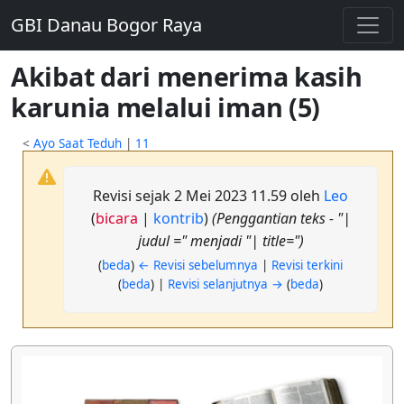
GBI Danau Bogor Raya
Akibat dari menerima kasih
karunia melalui iman (5)
<
Ayo Saat Teduh
|
11
Revisi sejak 2 Mei 2023 11.59 oleh
Leo
(
bicara
|
kontrib
)
(Penggantian teks - "|
judul =" menjadi "| title=")
(
beda
)
← Revisi sebelumnya
|
Revisi terkini
(
beda
) |
Revisi selanjutnya →
(
beda
)