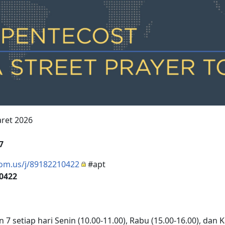
aret 2026
7
oom.us/j/89182210422
#apt
 0422
 7 setiap hari Senin (10.00-11.00), Rabu (15.00-16.00), dan K