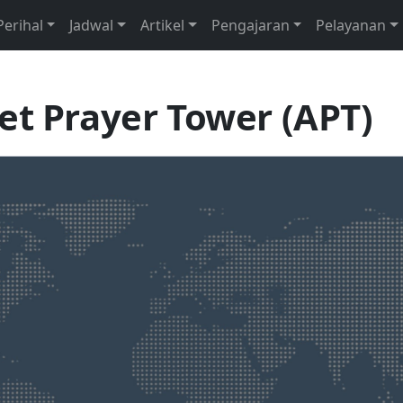
Perihal
Jadwal
Artikel
Pengajaran
Pelayanan
et Prayer Tower (APT)