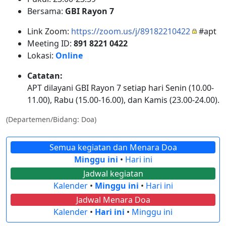
Bersama:
GBI Rayon 7
Link Zoom:
https://zoom.us/j/89182210422
#apt
Meeting ID:
891 8221 0422
Lokasi:
Online
Catatan:
APT dilayani GBI Rayon 7 setiap hari Senin (10.00-
11.00), Rabu (15.00-16.00), dan Kamis (23.00-24.00).
(Departemen/Bidang: Doa)
Semua kegiatan dan Menara Doa
Minggu ini
•
Hari ini
Jadwal kegiatan
Kalender
•
Minggu ini
•
Hari ini
Jadwal Menara Doa
Kalender
•
Hari ini
•
Minggu ini