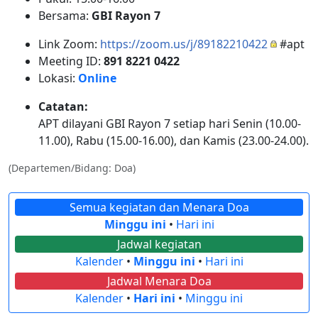
Bersama:
GBI Rayon 7
Link Zoom:
https://zoom.us/j/89182210422
#apt
Meeting ID:
891 8221 0422
Lokasi:
Online
Catatan:
APT dilayani GBI Rayon 7 setiap hari Senin (10.00-
11.00), Rabu (15.00-16.00), dan Kamis (23.00-24.00).
(Departemen/Bidang: Doa)
Semua kegiatan dan Menara Doa
Minggu ini
•
Hari ini
Jadwal kegiatan
Kalender
•
Minggu ini
•
Hari ini
Jadwal Menara Doa
Kalender
•
Hari ini
•
Minggu ini