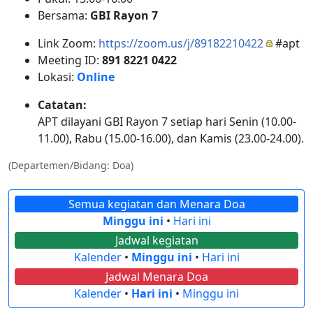
Bersama:
GBI Rayon 7
Link Zoom:
https://zoom.us/j/89182210422
#apt
Meeting ID:
891 8221 0422
Lokasi:
Online
Catatan:
APT dilayani GBI Rayon 7 setiap hari Senin (10.00-
11.00), Rabu (15.00-16.00), dan Kamis (23.00-24.00).
(Departemen/Bidang: Doa)
Semua kegiatan dan Menara Doa
Minggu ini
•
Hari ini
Jadwal kegiatan
Kalender
•
Minggu ini
•
Hari ini
Jadwal Menara Doa
Kalender
•
Hari ini
•
Minggu ini