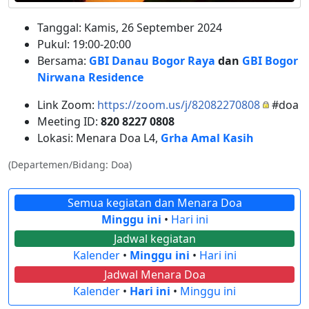
Tanggal: Kamis, 26 September 2024
Pukul: 19:00-20:00
Bersama:
GBI Danau Bogor Raya
dan
GBI Bogor
Nirwana Residence
Link Zoom:
https://zoom.us/j/82082270808
#doa
Meeting ID:
820 8227 0808
Lokasi: Menara Doa L4,
Grha Amal Kasih
(Departemen/Bidang: Doa)
Semua kegiatan dan Menara Doa
Minggu ini
•
Hari ini
Jadwal kegiatan
Kalender
•
Minggu ini
•
Hari ini
Jadwal Menara Doa
Kalender
•
Hari ini
•
Minggu ini